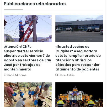
Publicaciones relacionadas
Puntarenas
y
Limón
¡Atención! CNFL
¿Es usted vecino de
suspenderá el servicio
Guápiles? Aseguradora
eléctrico este viernes 7 de
estatal amplía horario de
agosto en sectores de San
atención y abrirá los
José por trabajos de
sábados para responder
mantenimiento
al aumento de pacientes
Hace 14 horas
Hace 4 días