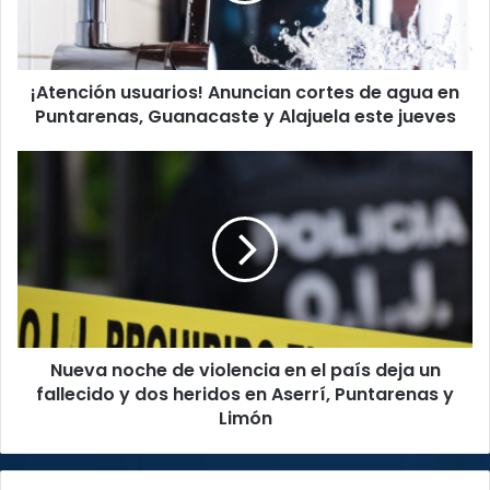
en
Puntarenas,
Guanacaste
¡Atención usuarios! Anuncian cortes de agua en
y
Alajuela
Puntarenas, Guanacaste y Alajuela este jueves
este
jueves
Nueva
noche
de
violencia
en
el
país
deja
un
Nueva noche de violencia en el país deja un
fallecido
y
fallecido y dos heridos en Aserrí, Puntarenas y
dos
Limón
heridos
en
Aserrí,