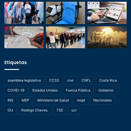
Etiquetas
asamblea legislativa
CCSS
cne
CNFL
Costa Rica
COVID-19
Estados Unidos
Fuerza Pública
Gobierno
INS
MEP
Ministerio de Salud
mopt
Nacionales
OIJ
Rodrigo Chaves.
TSE
ucr