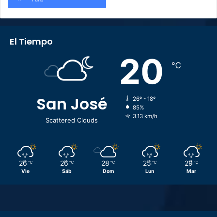
El Tiempo
20
℃
San José
26º - 18º
85%
3.13 km/h
Scattered Clouds
26
26
28
25
29
℃
℃
℃
℃
℃
Vie
Sáb
Dom
Lun
Mar