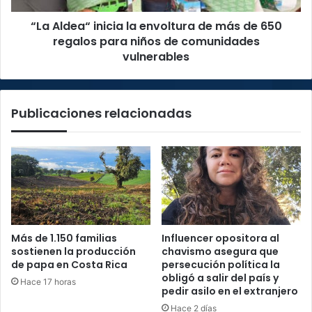
650
“La Aldea“ inicia la envoltura de más de 650
regalos
para
regalos para niños de comunidades
niños
vulnerables
de
comunidades
vulnerables
Publicaciones relacionadas
Más de 1.150 familias
Influencer opositora al
sostienen la producción
chavismo asegura que
de papa en Costa Rica
persecución política la
obligó a salir del país y
Hace 17 horas
pedir asilo en el extranjero
Hace 2 días