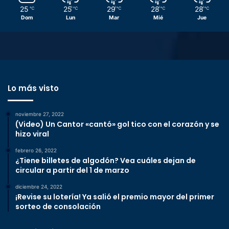
25
25
29
28
28
℃
℃
℃
℃
℃
Dom
Lun
Mar
Mié
Jue
Lo más visto
noviembre 27, 2022
(Video) Un Cantor «cantó» gol tico con el corazón y se
hizo viral
febrero 26, 2022
¿Tiene billetes de algodón? Vea cuáles dejan de
circular a partir del 1 de marzo
diciembre 24, 2022
¡Revise su lotería! Ya salió el premio mayor del primer
sorteo de consolación