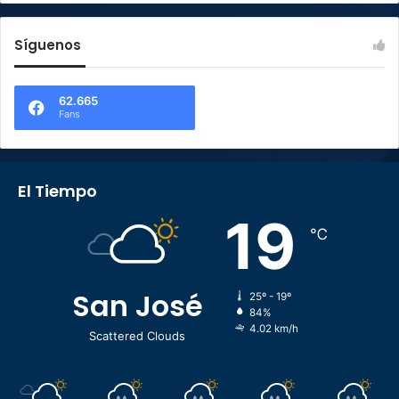
Síguenos
62.665
Fans
El Tiempo
19
℃
San José
25º - 19º
84%
4.02 km/h
Scattered Clouds