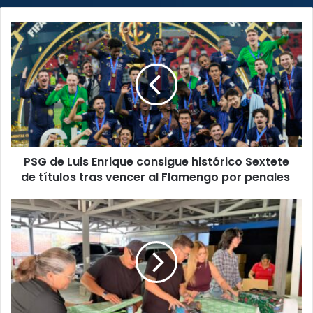
PSG
de
Luis
Enrique
consigue
histórico
Sextete
de
títulos
PSG de Luis Enrique consigue histórico Sextete
tras
vencer
de títulos tras vencer al Flamengo por penales
al
Flamengo
“La
por
Aldea“
penales
inicia
la
envoltura
de
más
de