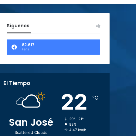
Síguenos
62.617
Fans
El Tiempo
22
℃
San José
29º - 21º
83%
4.47 km/h
Scattered Clouds