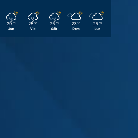
29
25
25
23
25
℃
℃
℃
℃
℃
Jue
Vie
Sáb
Dom
Lun