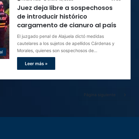
Juez deja libre a sospechosos
de introducir histórico
cargamento de cianuro al país
El juzgado penal de Alajuela dictó medidas
cautelares a los sujetos de apellidos Cárdenas y
Morales, quienes son sospechosos de…
al
Leer más »
Página siguiente