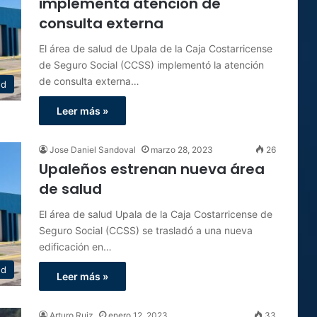
implementa atención de
consulta externa
El área de salud de Upala de la Caja Costarricense
de Seguro Social (CCSS) implementó la atención
de consulta externa…
ud
Leer más »
Jose Daniel Sandoval
marzo 28, 2023
26
Upaleños estrenan nueva área
de salud
El área de salud Upala de la Caja Costarricense de
Seguro Social (CCSS) se trasladó a una nueva
edificación en…
ud
Leer más »
Arturo Ruiz
enero 12, 2023
33