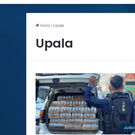
Inicio
/
Upala
Upala
Judici