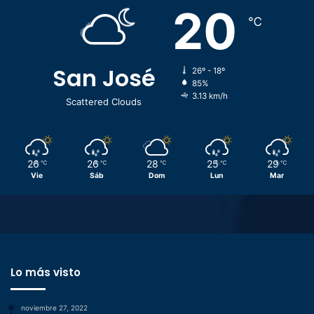
20
℃
San José
26º - 18º
85%
3.13 km/h
Scattered Clouds
26
26
28
25
29
℃
℃
℃
℃
℃
Vie
Sáb
Dom
Lun
Mar
Lo más visto
noviembre 27, 2022