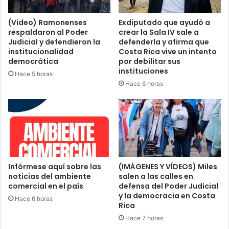
(Video) Ramonenses
Exdiputado que ayudó a
respaldaron al Poder
crear la Sala IV sale a
Judicial y defendieron la
defenderla y afirma que
institucionalidad
Costa Rica vive un intento
democrática
por debilitar sus
instituciones
Hace 5 horas
Hace 6 horas
Infórmese aquí sobre las
(IMÁGENES Y VÍDEOS) Miles
noticias del ambiente
salen a las calles en
comercial en el país
defensa del Poder Judicial
y la democracia en Costa
Hace 6 horas
Rica
Hace 7 horas