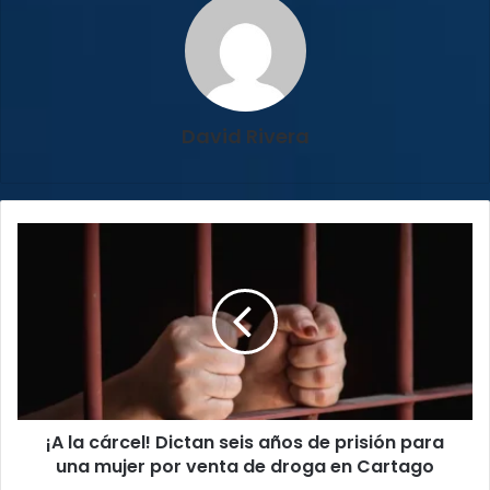
David Rivera
¡A
la
cárcel!
Dictan
seis
años
de
prisión
para
¡A la cárcel! Dictan seis años de prisión para
una
mujer
una mujer por venta de droga en Cartago
por