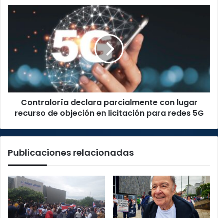
venta
Contraloría
de
declara
droga
parcialmente
en
con
Cartago
lugar
recurso
de
objeción
en
Contraloría declara parcialmente con lugar
licitación
para
recurso de objeción en licitación para redes 5G
redes
5G
Publicaciones relacionadas