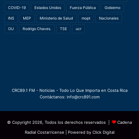
COVID-19
Estados Unidos
Fuerza Pública
Gobierno
INS
MEP
Ministerio de Salud
mopt
Nacionales
OIJ
Rodrigo Chaves.
TSE
ucr
CRC89.1 FM - Noticias - Todo Lo Que Importa en Costa Rica
Contáctanos: info@crc891.com
© Copyright 2026, Todos los derechos reservados |
Cadena
Radial Costarricense
| Powered by
Click Digital