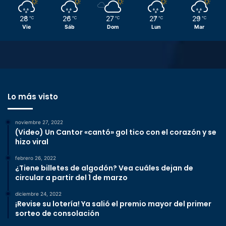
28
26
27
27
29
℃
℃
℃
℃
℃
Vie
Sáb
Dom
Lun
Mar
Lo más visto
noviembre 27, 2022
(Video) Un Cantor «cantó» gol tico con el corazón y se
hizo viral
febrero 26, 2022
¿Tiene billetes de algodón? Vea cuáles dejan de
circular a partir del 1 de marzo
diciembre 24, 2022
¡Revise su lotería! Ya salió el premio mayor del primer
sorteo de consolación