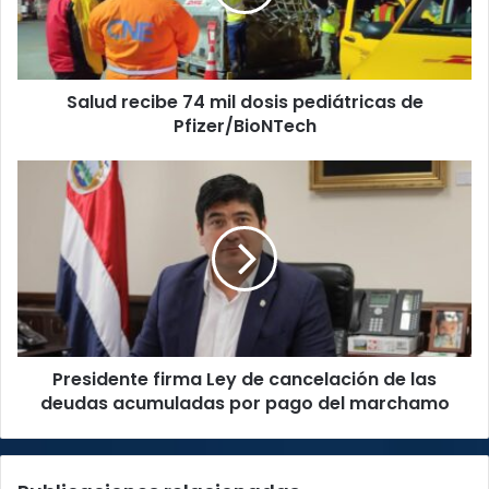
pediátricas
de
Pfizer/BioNTech
Salud recibe 74 mil dosis pediátricas de
Pfizer/BioNTech
Presidente
firma
Ley
de
cancelación
de
las
deudas
acumuladas
Presidente firma Ley de cancelación de las
por
pago
deudas acumuladas por pago del marchamo
del
marchamo