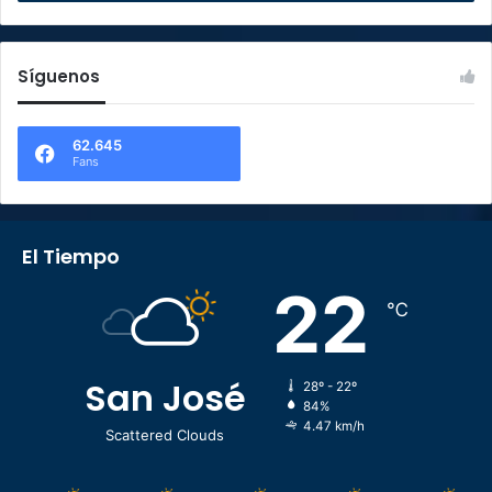
Síguenos
62.645
Fans
El Tiempo
22
℃
San José
28º - 22º
84%
4.47 km/h
Scattered Clouds