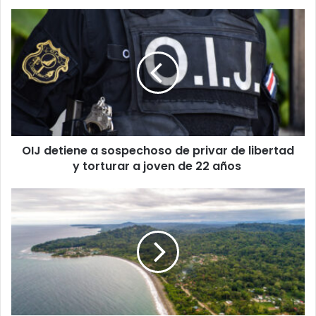
OIJ
detiene
a
sospechoso
de
privar
de
libertad
y
OIJ detiene a sospechoso de privar de libertad
torturar
a
y torturar a joven de 22 años
joven
de
Oleaje
22
extremo
años
en
el
Caribe
provoca
retiro
de
arena