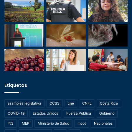
Etiquetas
asamblea legislativa
CCSS
cne
CNFL
Costa Rica
COVID-19
Estados Unidos
Fuerza Pública
Gobierno
INS
MEP
Ministerio de Salud
mopt
Nacionales