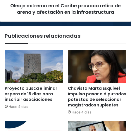
Oleaje extremo en el Caribe provoca retiro de
y
afectación
arena y afectación en la infraestructura
en
la
infraestructura
Publicaciones relacionadas
Proyecto busca eliminar
Chavista Marta Esquivel
espera de 15 días para
impulsa pasar a diputados
inscribir asociaciones
potestad de seleccionar
magistrados suplentes
Hace 4 días
Hace 4 días