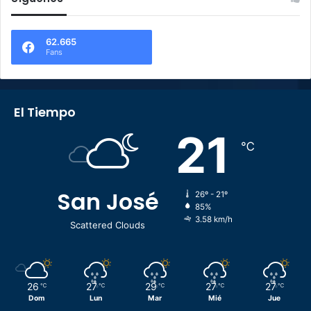
62.665
Fans
El Tiempo
21
℃
San José
26º - 21º
85%
3.58 km/h
Scattered Clouds
26
27
29
27
27
℃
℃
℃
℃
℃
Dom
Lun
Mar
Mié
Jue