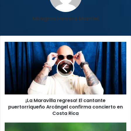
Milagros Herrera Montiel
¡La
Maravilla
regresa!
El
cantante
puertorriqueño
Arcángel
confirma
concierto
¡La Maravilla regresa! El cantante
en
Costa
puertorriqueño Arcángel confirma concierto en
Rica
Costa Rica
¿Amante