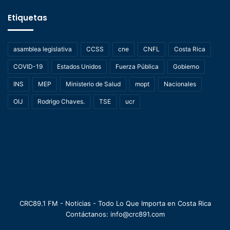
Etiquetas
asamblea legislativa
CCSS
cne
CNFL
Costa Rica
COVID-19
Estados Unidos
Fuerza Pública
Gobierno
INS
MEP
Ministerio de Salud
mopt
Nacionales
OIJ
Rodrigo Chaves.
TSE
ucr
CRC89.1 FM - Noticias - Todo Lo Que Importa en Costa Rica
Contáctanos: info@crc891.com