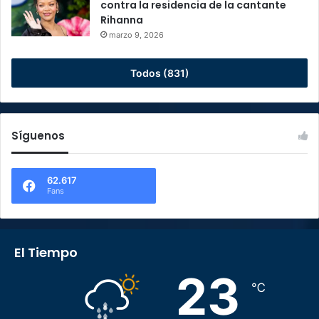
contra la residencia de la cantante
Rihanna
marzo 9, 2026
Todos (831)
Síguenos
62.617
Fans
El Tiempo
23
℃