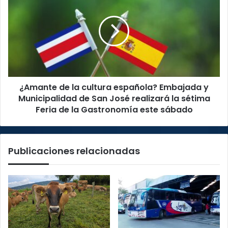
de
la
cultura
española?
Embajada
y
Municipalidad
de
¿Amante de la cultura española? Embajada y
San
José
Municipalidad de San José realizará la sétima
realizará
Feria de la Gastronomía este sábado
la
sétima
Feria
Publicaciones relacionadas
de
la
Gastronomía
este
sábado