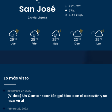
San José
29º - 21º
77%
4.47 km/h
Lluvia Ligera
29
25
25
23
25
℃
℃
℃
℃
℃
Jue
Vie
Sáb
Dom
Lun
Lo más visto
noviembre 27, 2022
(Video) Un Cantor «cantó» gol tico con el corazón y se
hizo viral
febrero 26, 2022