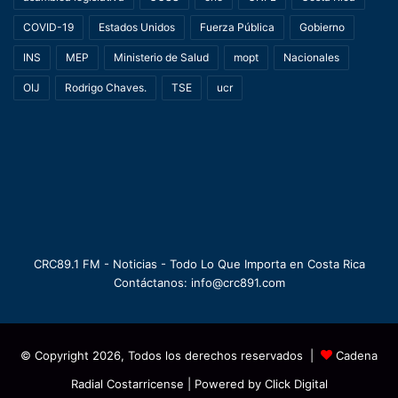
COVID-19
Estados Unidos
Fuerza Pública
Gobierno
INS
MEP
Ministerio de Salud
mopt
Nacionales
OIJ
Rodrigo Chaves.
TSE
ucr
CRC89.1 FM - Noticias - Todo Lo Que Importa en Costa Rica
Contáctanos: info@crc891.com
© Copyright 2026, Todos los derechos reservados |
Cadena
Radial Costarricense
| Powered by
Click Digital