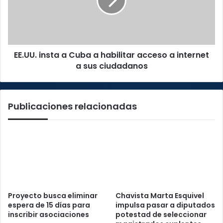
a
habilitar
acceso
a
internet
EE.UU. insta a Cuba a habilitar acceso a internet
a
sus
a sus ciudadanos
ciudadanos
Publicaciones relacionadas
Proyecto busca eliminar
Chavista Marta Esquivel
espera de 15 días para
impulsa pasar a diputados
inscribir asociaciones
potestad de seleccionar