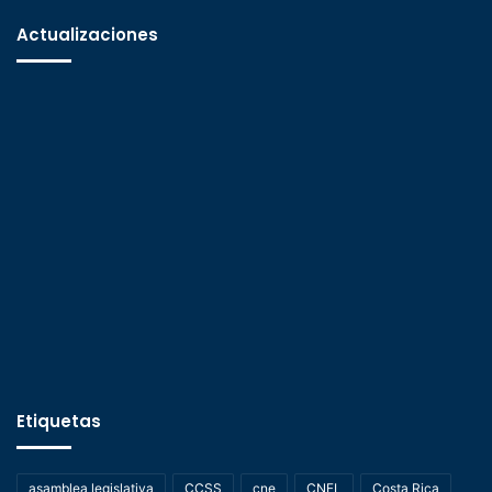
Actualizaciones
Etiquetas
asamblea legislativa
CCSS
cne
CNFL
Costa Rica