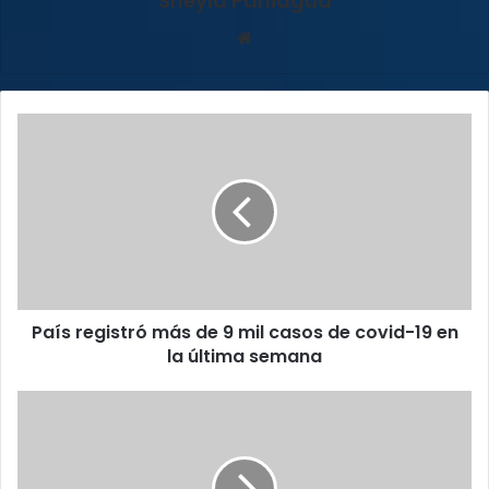
Sheyla Paniagua
Sitio
web
País
registró
más
de
9
mil
casos
de
covid-
País registró más de 9 mil casos de covid-19 en
19
en
la última semana
la
última
EE.UU.
semana
insta
a
Cuba