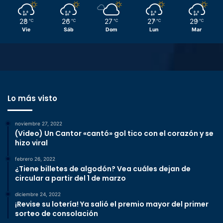
28
26
27
27
29
℃
℃
℃
℃
℃
Vie
Sáb
Dom
Lun
Mar
Lo más visto
noviembre 27, 2022
(Video) Un Cantor «cantó» gol tico con el corazón y se
hizo viral
febrero 26, 2022
¿Tiene billetes de algodón? Vea cuáles dejan de
circular a partir del 1 de marzo
diciembre 24, 2022
¡Revise su lotería! Ya salió el premio mayor del primer
sorteo de consolación