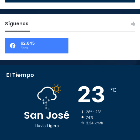
Síguenos
62.645
Fans
El Tiempo
23
℃
San José
28º - 23º
74%
3.34 km/h
Lluvia Ligera