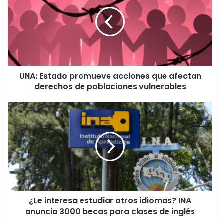
promueve
acciones
que
afectan
derechos
de
poblaciones
UNA: Estado promueve acciones que afectan
vulnerables
derechos de poblaciones vulnerables
¿Le
interesa
estudiar
otros
idiomas?
INA
anuncia
3000
becas
¿Le interesa estudiar otros idiomas? INA
para
clases
anuncia 3000 becas para clases de inglés