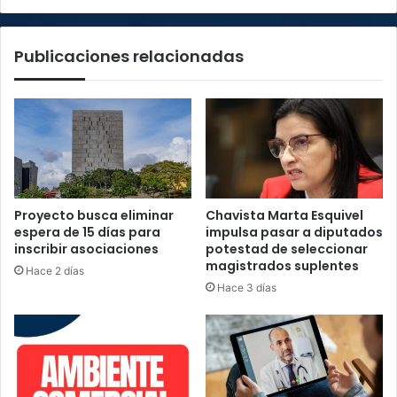
de
inglés
Publicaciones relacionadas
Proyecto busca eliminar
Chavista Marta Esquivel
espera de 15 días para
impulsa pasar a diputados
inscribir asociaciones
potestad de seleccionar
magistrados suplentes
Hace 2 días
Hace 3 días