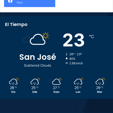
Fans
El Tiempo
23
℃
San José
28º - 23º
80%
2.68 km/h
Scattered Clouds
28
25
27
25
29
℃
℃
℃
℃
℃
Vie
Sáb
Dom
Lun
Mar