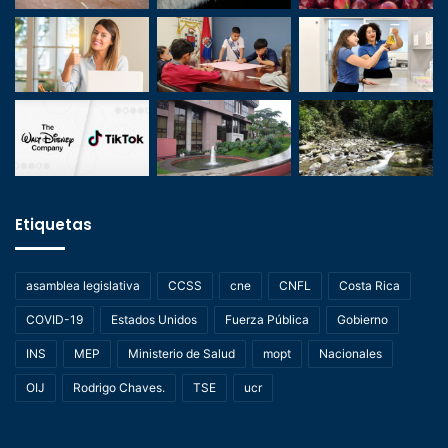
Etiquetas
asamblea legislativa
CCSS
cne
CNFL
Costa Rica
COVID-19
Estados Unidos
Fuerza Pública
Gobierno
INS
MEP
Ministerio de Salud
mopt
Nacionales
OIJ
Rodrigo Chaves.
TSE
ucr