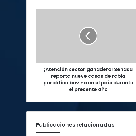
¡Atención
sector
ganadero!
Senasa
reporta
nueve
casos
de
rabia
¡Atención sector ganadero! Senasa
paralítica
bovina
reporta nueve casos de rabia
en
paralítica bovina en el país durante
el
el presente año
país
durante
el
presente
año
Publicaciones relacionadas