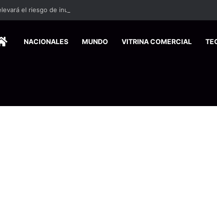
elevará el riesgo de inundaciones y deslizamientos este miércoles
HOME
NACIONALES
MUNDO
VITRINA COMERCIAL
TE