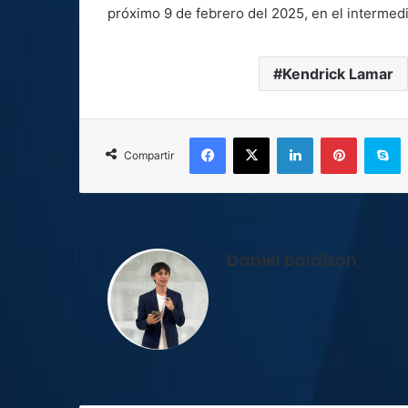
próximo 9 de febrero del 2025, en el intermed
Kendrick Lamar
Facebook
X
LinkedIn
Pinterest
S
Compartir
Daniel Baldizon