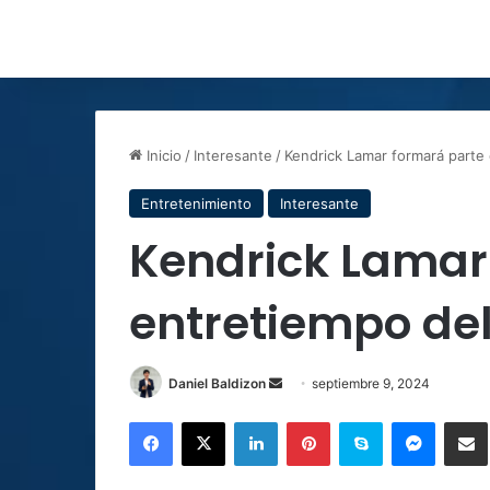
Inicio
/
Interesante
/
Kendrick Lamar formará parte
Entretenimiento
Interesante
Kendrick Lamar
entretiempo de
Send
Daniel Baldizon
septiembre 9, 2024
an
Facebook
X
LinkedIn
Pinterest
Skype
Messen
C
email