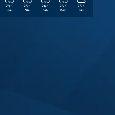
28
25
24
26
25
℃
℃
℃
℃
℃
Jue
Vie
Sáb
Dom
Lun