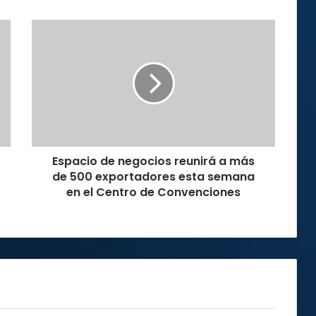
Espacio
de
negocios
reunirá
a
más
de
500
exportadores
Espacio de negocios reunirá a más
esta
semana
de 500 exportadores esta semana
en
en el Centro de Convenciones
el
Centro
de
Convenciones