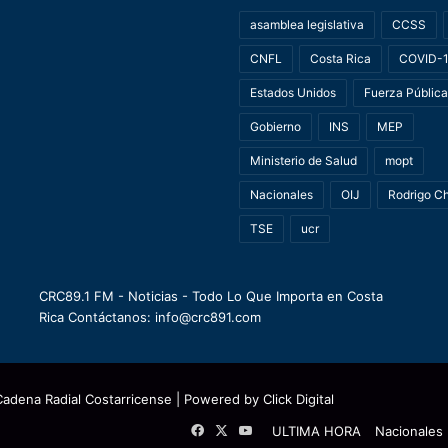
asamblea legislativa
CCSS
CNFL
Costa Rica
COVID-
Estados Unidos
Fuerza Pública
Gobierno
INS
MEP
Ministerio de Salud
mopt
Nacionales
OIJ
Rodrigo C
TSE
ucr
CRC89.1 FM - Noticias - Todo Lo Que Importa en Costa
Rica Contáctanos: info@crc891.com
Cadena Radial Costarricense
| Powered by
Click Digital
Facebook
X
YouTube
ULTIMA HORA
Nacionales