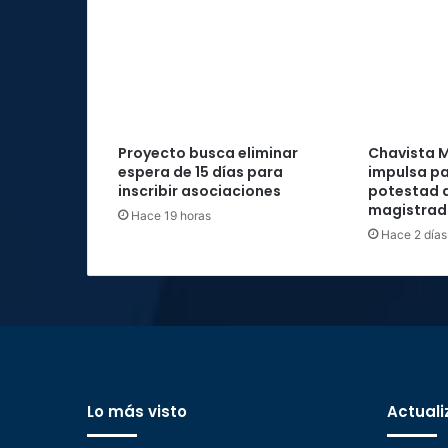
Proyecto busca eliminar
Chavista M
espera de 15 días para
impulsa pa
inscribir asociaciones
potestad d
magistrad
Hace 19 horas
Hace 2 días
Lo más visto
Actuali