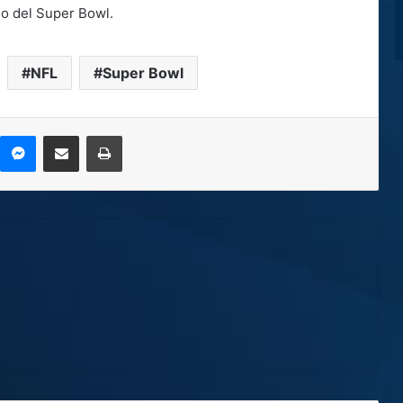
io del Super Bowl.
NFL
Super Bowl
kype
Messenger
Compartir por correo electrónico
Imprimir