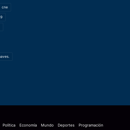
cne
19
haves.
Política
Economía
Mundo
Deportes
Programación