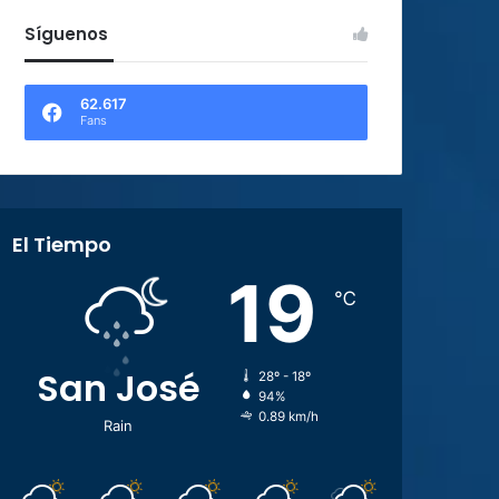
Síguenos
62.617
Fans
El Tiempo
19
℃
San José
28º - 18º
94%
0.89 km/h
Rain