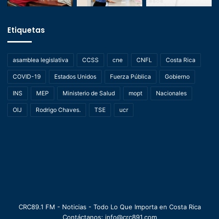
Etiquetas
asamblea legislativa
CCSS
cne
CNFL
Costa Rica
COVID-19
Estados Unidos
Fuerza Pública
Gobierno
INS
MEP
Ministerio de Salud
mopt
Nacionales
OIJ
Rodrigo Chaves.
TSE
ucr
CRC89.1 FM - Noticias - Todo Lo Que Importa en Costa Rica
Contáctanos: info@crc891.com