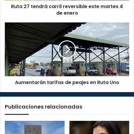
Ruta 27 tendrá carril reversible este martes 4
enero
de enero
Aumentarán
tarifas
de
peajes
en
Ruta
Uno
Aumentarán tarifas de peajes en Ruta Uno
Publicaciones relacionadas