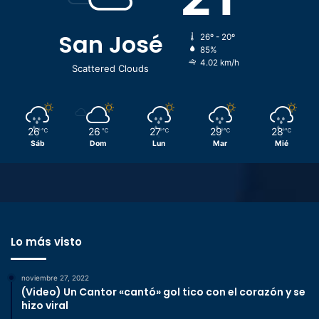
San José
26º - 20º
85%
4.02 km/h
Scattered Clouds
26
26
27
29
28
℃
℃
℃
℃
℃
Sáb
Dom
Lun
Mar
Mié
Lo más visto
noviembre 27, 2022
(Video) Un Cantor «cantó» gol tico con el corazón y se
hizo viral