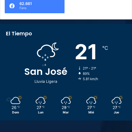
62.661
Fans
El Tiempo
21
℃
San José
21º - 21º
89%
5.81 km/h
Lluvia Ligera
26
27
29
27
27
℃
℃
℃
℃
℃
Dom
Lun
Mar
Mié
Jue