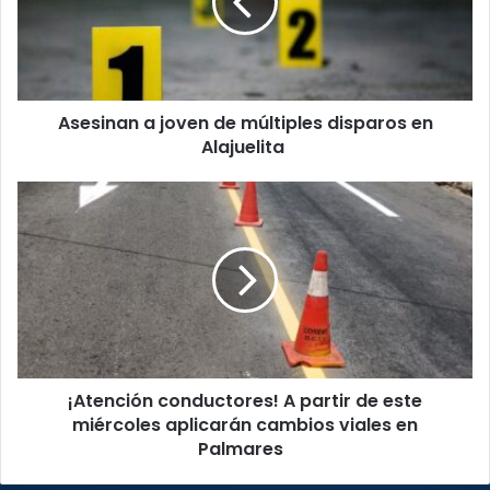
múltiples
disparos
en
Alajuelita
Asesinan a joven de múltiples disparos en
Alajuelita
¡Atención
conductores!
A
partir
de
este
miércoles
aplicarán
cambios
¡Atención conductores! A partir de este
viales
en
miércoles aplicarán cambios viales en
Palmares
Palmares