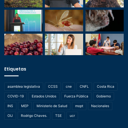
Etiquetas
asamblea legislativa
CCSS
cne
CNFL
Costa Rica
COVID-19
Estados Unidos
Fuerza Pública
Gobierno
INS
MEP
Ministerio de Salud
mopt
Nacionales
OIJ
Rodrigo Chaves.
TSE
ucr