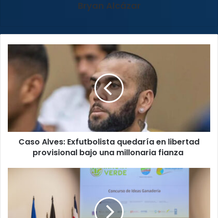
Bryan Alcázar
Caso
Alves:
Exfutbolista
quedaría
en
libertad
provisional
bajo
una
Caso Alves: Exfutbolista quedaría en libertad
millonaria
fianza
provisional bajo una millonaria fianza
Concurso
financiará
las
20
ideas