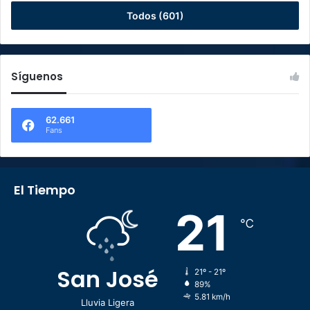
Todos (601)
Síguenos
62.661
Fans
El Tiempo
21
℃
San José
21º - 21º
89%
5.81 km/h
Lluvia Ligera