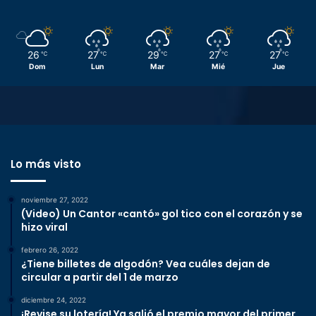
26
27
29
27
27
℃
℃
℃
℃
℃
Dom
Lun
Mar
Mié
Jue
Lo más visto
noviembre 27, 2022
(Video) Un Cantor «cantó» gol tico con el corazón y se
hizo viral
febrero 26, 2022
¿Tiene billetes de algodón? Vea cuáles dejan de
circular a partir del 1 de marzo
diciembre 24, 2022
¡Revise su lotería! Ya salió el premio mayor del primer