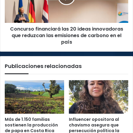
innovadoras
que
reduzcan
las
Concurso financiará las 20 ideas innovadoras
emisiones
de
que reduzcan las emisiones de carbono en el
carbono
país
en
el
país
Publicaciones relacionadas
Más de 1.150 familias
Influencer opositora al
sostienen la producción
chavismo asegura que
de papa en Costa Rica
persecución política la