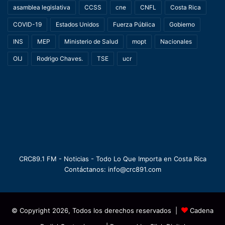
asamblea legislativa
CCSS
cne
CNFL
Costa Rica
COVID-19
Estados Unidos
Fuerza Pública
Gobierno
INS
MEP
Ministerio de Salud
mopt
Nacionales
OIJ
Rodrigo Chaves.
TSE
ucr
CRC89.1 FM - Noticias - Todo Lo Que Importa en Costa Rica
Contáctanos: info@crc891.com
© Copyright 2026, Todos los derechos reservados |
Cadena