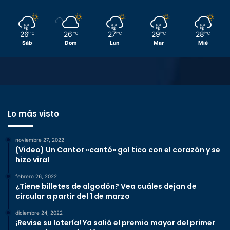
26
26
27
29
28
℃
℃
℃
℃
℃
Sáb
Dom
Lun
Mar
Mié
Lo más visto
noviembre 27, 2022
(Video) Un Cantor «cantó» gol tico con el corazón y se
hizo viral
febrero 26, 2022
¿Tiene billetes de algodón? Vea cuáles dejan de
circular a partir del 1 de marzo
diciembre 24, 2022
¡Revise su lotería! Ya salió el premio mayor del primer