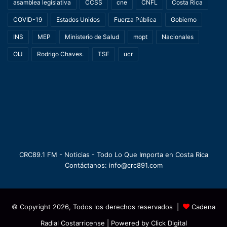
asamblea legislativa
CCSS
cne
CNFL
Costa Rica
COVID-19
Estados Unidos
Fuerza Pública
Gobierno
INS
MEP
Ministerio de Salud
mopt
Nacionales
OIJ
Rodrigo Chaves.
TSE
ucr
CRC89.1 FM - Noticias - Todo Lo Que Importa en Costa Rica
Contáctanos: info@crc891.com
© Copyright 2026, Todos los derechos reservados |
Cadena
Radial Costarricense
| Powered by
Click Digital