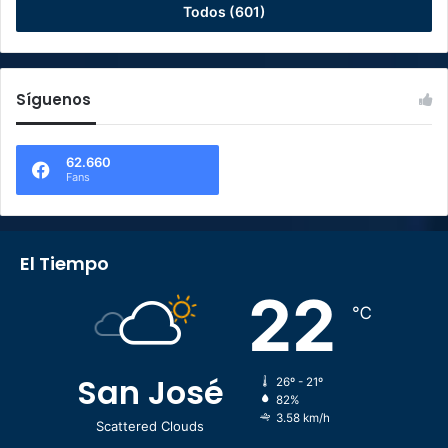
Todos (601)
Síguenos
62.660
Fans
El Tiempo
22
℃
San José
26º - 21º
82%
3.58 km/h
Scattered Clouds