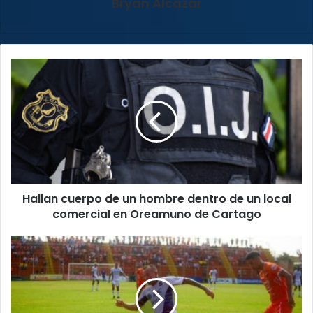
Bryan Alcázar
Hallan
cuerpo
de
un
hombre
dentro
de
un
local
Hallan cuerpo de un hombre dentro de un local
comercial
en
comercial en Oreamuno de Cartago
Oreamuno
de
Jornada
Cartago
#12
del
Fútbol
Nacional: