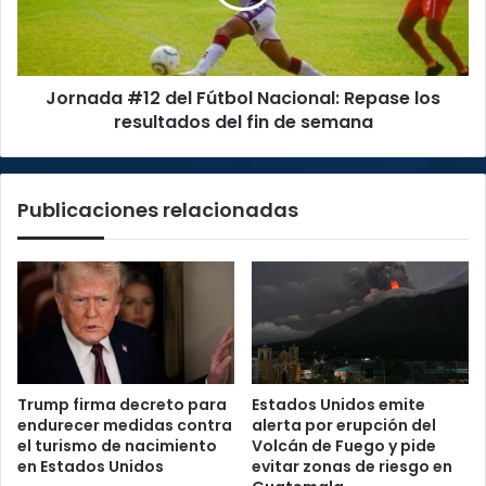
Repase
los
resultados
del
Jornada #12 del Fútbol Nacional: Repase los
fin
de
resultados del fin de semana
semana
Publicaciones relacionadas
Trump firma decreto para
Estados Unidos emite
endurecer medidas contra
alerta por erupción del
el turismo de nacimiento
Volcán de Fuego y pide
en Estados Unidos
evitar zonas de riesgo en