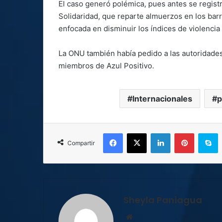
El caso generó polémica, pues antes se regist
Solidaridad, que reparte almuerzos en los bar
enfocada en disminuir los índices de violencia
La ONU también había pedido a las autoridades
miembros de Azul Positivo.
Internacionales
p
Facebook
X
LinkedIn
Pinterest
S
Compartir
Sheyla Paniagua
Sitio