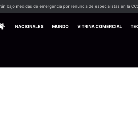
rán bajo medidas de emergencia por renuncia de especialistas en la CC
HOME
NACIONALES
MUNDO
VITRINA COMERCIAL
TE