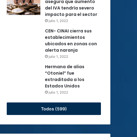
asegura que aumento
del IVA tendría severo
impacto para el sector
julio 1, 2022
CEN- CINAI cierra sus
establecimientos
ubicados en zonas con
alerta naranja
julio 1, 2022
Hermana de alias
“Otoniel” fue
extraditada a los
Estados Unidos
julio 1, 2022
Todos (599)