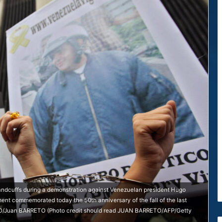
handcuffs during a demonstration against Venezuelan president Hugo
t commemorated today the 50th anniversary of the fall of the last
OTO/Juan BARRETO (Photo credit should read JUAN BARRETO/AFP/Getty