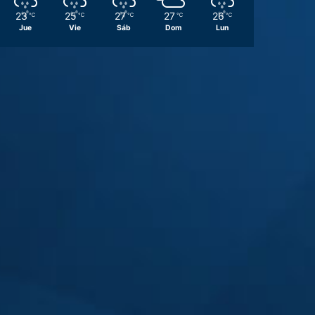
23
25
27
27
26
℃
℃
℃
℃
℃
Jue
Vie
Sáb
Dom
Lun