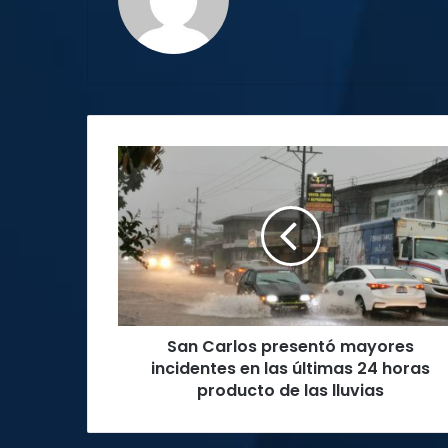
web
San
Carlos
presentó
mayores
incidentes
en
las
últimas
24
San Carlos presentó mayores
horas
producto
incidentes en las últimas 24 horas
de
producto de las lluvias
las
lluvias