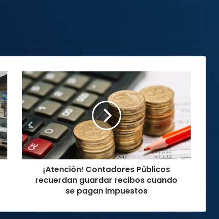
¡Atención!
Contadores
Públicos
recuerdan
guardar
recibos
cuando
se
pagan
¡Atención! Contadores Públicos
impuestos
recuerdan guardar recibos cuando
se pagan impuestos