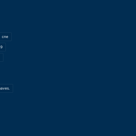
cne
19
haves.