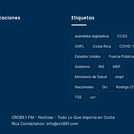
zaciones
Etiquetas
asamblea legislativa
CCSS
CNFL
Costa Rica
COVID-
Estados Unidos
Fuerza Pública
Gobierno
INS
MEP
Ministerio de Salud
mopt
Nacionales
OIJ
Rodrigo C
TSE
ucr
CRC89.1 FM - Noticias - Todo Lo Que Importa en Costa
Rica Contáctanos: info@crc891.com