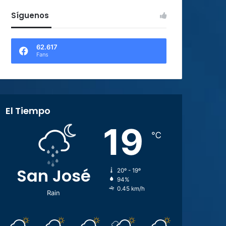
Síguenos
62.617
Fans
El Tiempo
19
℃
San José
20º - 19º
94%
0.45 km/h
Rain