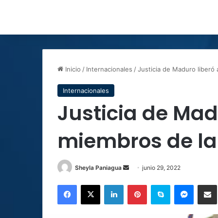
Inicio
/
Internacionales
/
Justicia de Maduro liberó
Internacionales
Justicia de Mad
miembros de la 
Send
Sheyla Paniagua
junio 29, 2022
an
Facebook
X
LinkedIn
Pinterest
Skype
Messen
C
email