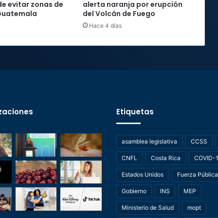
de evitar zonas de
alerta naranja por erupción
 Guatemala
del Volcán de Fuego
Hace 4 días
zaciones
Etiquetas
asamblea legislativa
CCSS
CNFL
Costa Rica
COVID-
Estados Unidos
Fuerza Pública
Gobierno
INS
MEP
Ministerio de Salud
mopt