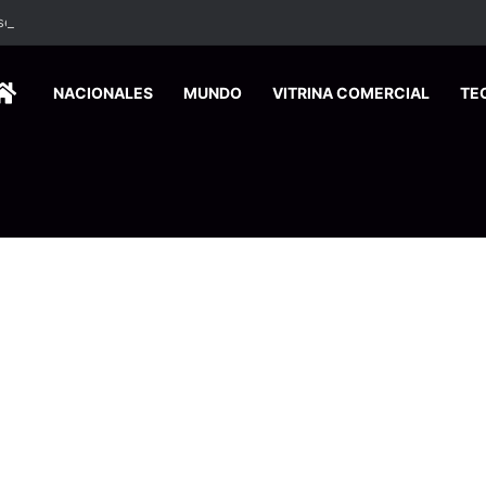
 se suma a la economía circular
HOME
NACIONALES
MUNDO
VITRINA COMERCIAL
TE