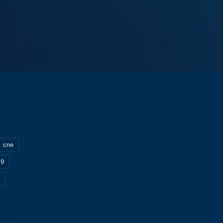
cne
19