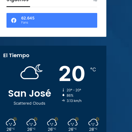
62.645
Fans
El Tiempo
20
℃
San José
20º - 20º
86%
3.13 km/h
Scattered Clouds
26
26
26
26
28
℃
℃
℃
℃
℃