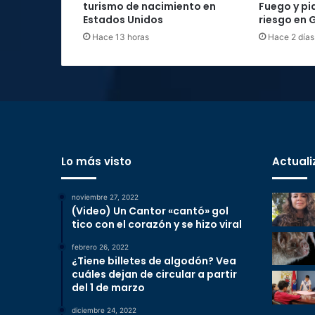
turismo de nacimiento en
Fuego y pi
Estados Unidos
riesgo en
Hace 13 horas
Hace 2 días
Lo más visto
Actuali
noviembre 27, 2022
(Video) Un Cantor «cantó» gol
tico con el corazón y se hizo viral
febrero 26, 2022
¿Tiene billetes de algodón? Vea
cuáles dejan de circular a partir
del 1 de marzo
diciembre 24, 2022