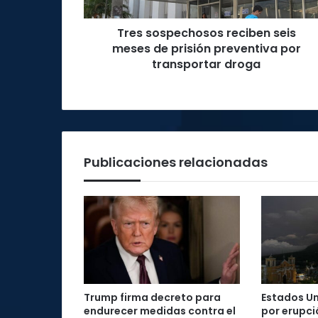
preventiva
por
Tres sospechosos reciben seis
transportar
droga
meses de prisión preventiva por
transportar droga
Publicaciones relacionadas
Trump firma decreto para
Estados Un
endurecer medidas contra el
por erupci