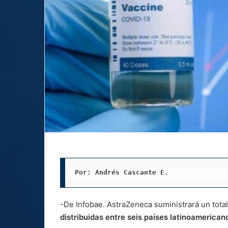
Por: Andrés Cascante E.
-De Infobae. AstraZeneca suministrará un tota
distribuidas entre seis países latinoamerican