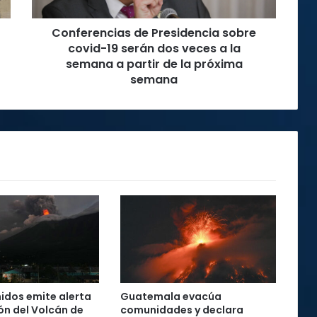
dos
veces
Conferencias de Presidencia sobre
a
la
covid-19 serán dos veces a la
semana
semana a partir de la próxima
a
semana
partir
de
la
próxima
semana
idos emite alerta
Guatemala evacúa
ón del Volcán de
comunidades y declara