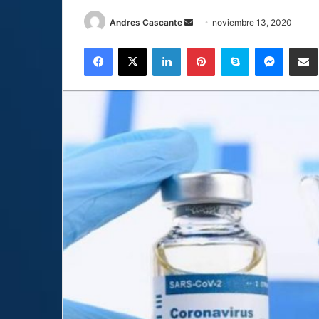
Send
Andres Cascante
noviembre 13, 2020
an
Facebook
X
LinkedIn
Pinterest
Skype
Messen
C
email