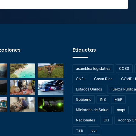
zaciones
Etiquetas
asamblea legislativa
CCSS
CNFL
Costa Rica
COVID-
Estados Unidos
Fuerza Pública
Gobierno
INS
MEP
Ministerio de Salud
mopt
Nacionales
OIJ
Rodrigo C
TSE
ucr