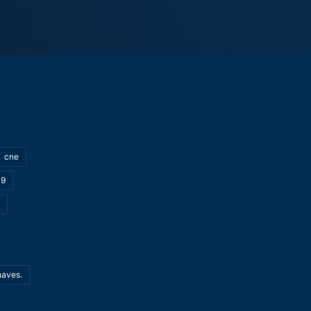
cne
19
haves.