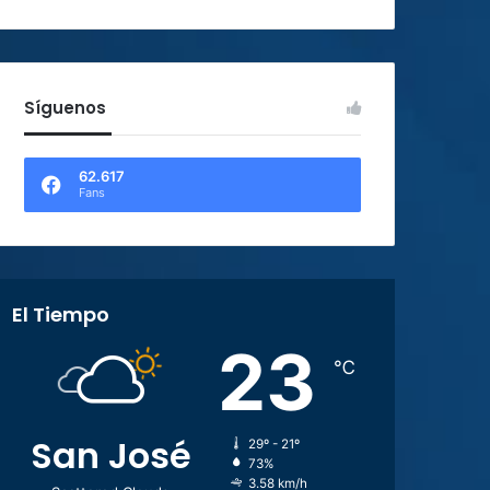
Síguenos
62.617
Fans
El Tiempo
23
℃
San José
29º - 21º
73%
3.58 km/h