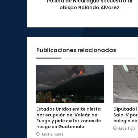
Policía de Nicaragua secuestró al
obispo Rolando Álvarez
Publicaciones relacionadas
Estados Unidos emite alerta
Diputado l
por erupción del Volcán de
Sala IV po
Fuego y pide evitar zonas de
colegio de
riesgo en Guatemala
Hace 1 día
Hace 2 horas