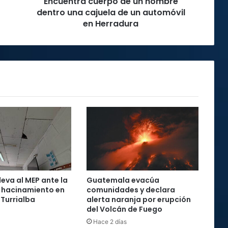
Encuentra cuerpo de un hombre
un
automóvil
dentro una cajuela de un automóvil
en
en Herradura
Herradura
leva al MEP ante la
Guatemala evacúa
r hacinamiento en
comunidades y declara
 Turrialba
alerta naranja por erupción
del Volcán de Fuego
Hace 2 días