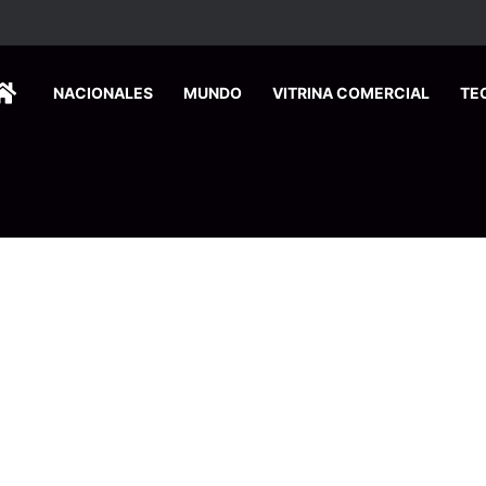
ca edición especial a Costa Rica para promover el turismo europeo
HOME
NACIONALES
MUNDO
VITRINA COMERCIAL
TE