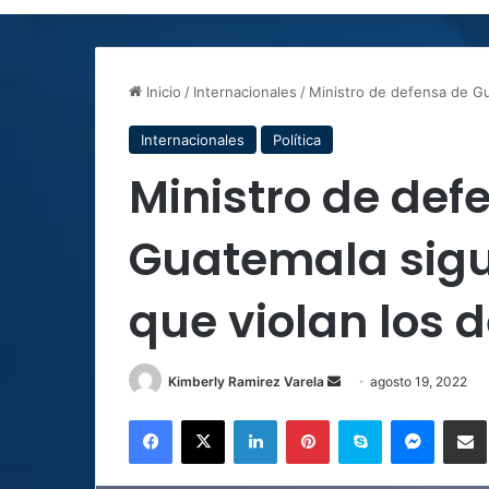
Inicio
/
Internacionales
/
Ministro de defensa de G
Internacionales
Política
Ministro de def
Guatemala sigu
que violan los
Send
Kimberly Ramirez Varela
agosto 19, 2022
an
Facebook
X
LinkedIn
Pinterest
Skype
Messen
C
email