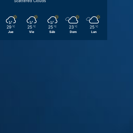
Scattered Clouds
29
25
25
23
25
℃
℃
℃
℃
℃
Jue
Vie
Sáb
Dom
Lun