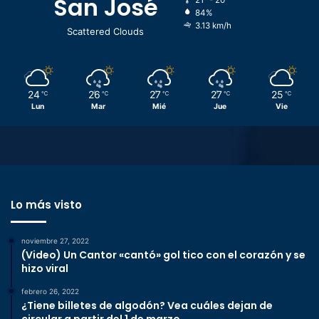
San José
84%
3.13 km/h
Scattered Clouds
24
26
27
27
25
℃
℃
℃
℃
℃
Lun
Mar
Mié
Jue
Vie
Lo más visto
noviembre 27, 2022
(Video) Un Cantor «cantó» gol tico con el corazón y se
hizo viral
febrero 26, 2022
¿Tiene billetes de algodón? Vea cuáles dejan de
circular a partir del 1 de marzo