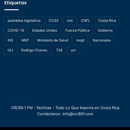
Etiquetas
asamblea legislativa
CCSS
cne
CNFL
Costa Rica
COVID-19
Estados Unidos
Fuerza Pública
Gobierno
INS
MEP
Ministerio de Salud
mopt
Nacionales
OIJ
Rodrigo Chaves.
TSE
ucr
CRC89.1 FM - Noticias - Todo Lo Que Importa en Costa Rica
Contáctanos: info@crc891.com