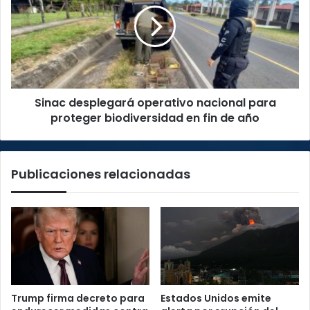
nacional
para
proteger
biodiversidad
en
fin
Sinac desplegará operativo nacional para
de
año
proteger biodiversidad en fin de año
Publicaciones relacionadas
Trump firma decreto para
Estados Unidos emite