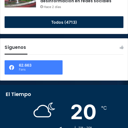
desinformación en redes sociales
Hace 2 días
Todos (4713)
Síguenos
62.663
Fans
El Tiempo
20
℃
21º - 20º