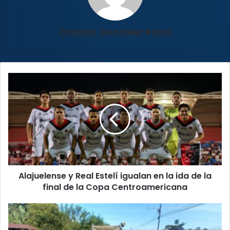
Claudia González Rojas
Alajuelense
y
Real
Estelí
igualan
en
la
ida
de
Alajuelense y Real Estelí igualan en la ida de la
la
final
final de la Copa Centroamericana
de
la
Sinac
Copa
desplegará
Centroamericana
operativo