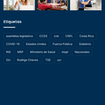
Etiquetas
asamblea legislativa
CCSS
cne
CNFL
Costa Rica
COVID-19
Estados Unidos
Fuerza Pública
Gobierno
INS
MEP
Ministerio de Salud
mopt
Nacionales
OIJ
Rodrigo Chaves.
TSE
ucr