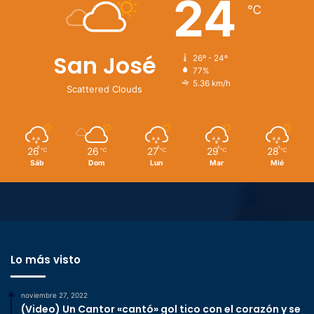
24
℃
San José
26º - 24º
77%
5.36 km/h
Scattered Clouds
26
26
27
29
28
℃
℃
℃
℃
℃
Sáb
Dom
Lun
Mar
Mié
Lo más visto
noviembre 27, 2022
(Video) Un Cantor «cantó» gol tico con el corazón y se