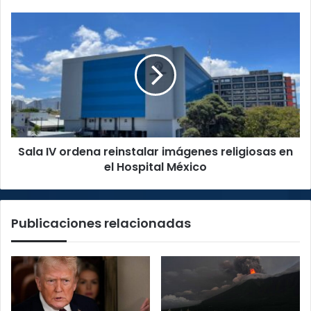
Sala
IV
ordena
reinstalar
imágenes
religiosas
en
el
Hospital
Sala IV ordena reinstalar imágenes religiosas en
México
el Hospital México
Publicaciones relacionadas