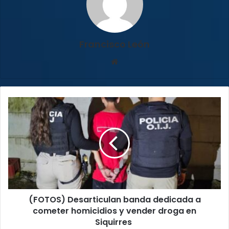
Francisco León
Sitio
web
(FOTOS)
Desarticulan
banda
dedicada
a
cometer
homicidios
y
vender
(FOTOS) Desarticulan banda dedicada a
droga
en
cometer homicidios y vender droga en
Siquirres
Siquirres