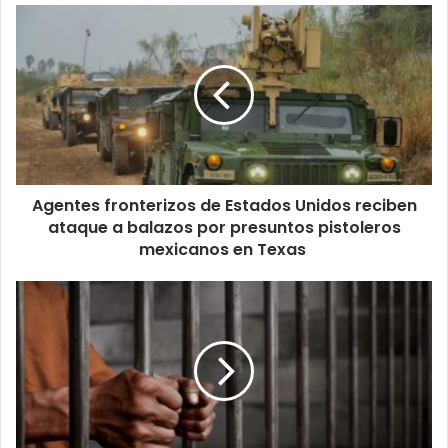
Agentes
fronterizos
de
Estados
Unidos
reciben
ataque
a
balazos
Agentes fronterizos de Estados Unidos reciben
por
presuntos
ataque a balazos por presuntos pistoleros
pistoleros
mexicanos en Texas
mexicanos
en
Hombre
Texas
pasará
20
años
en
prisión
por
asesinar