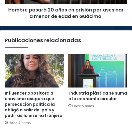
a
Hombre pasará 20 años en prisión por asesinar
menor
de
a menor de edad en Guácimo
edad
en
Guácimo
Publicaciones relacionadas
Influencer opositora al
Industria plástica se suma
chavismo asegura que
a la economía circular
persecución política la
Hace 5 horas
obligó a salir del país y
pedir asilo en el extranjero
Hace 4 horas