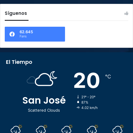
Síguenos
62.645
Fans
El Tiempo
20
℃
San José
21º - 20º
87%
4.02 km/h
Scattered Clouds