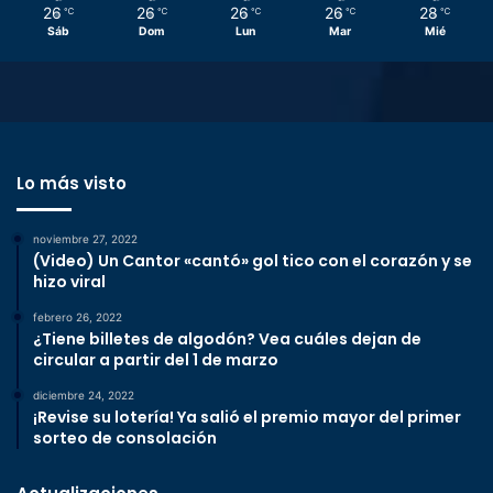
26
26
26
26
28
℃
℃
℃
℃
℃
Sáb
Dom
Lun
Mar
Mié
Lo más visto
noviembre 27, 2022
(Video) Un Cantor «cantó» gol tico con el corazón y se
hizo viral
febrero 26, 2022
¿Tiene billetes de algodón? Vea cuáles dejan de
circular a partir del 1 de marzo
diciembre 24, 2022
¡Revise su lotería! Ya salió el premio mayor del primer
sorteo de consolación