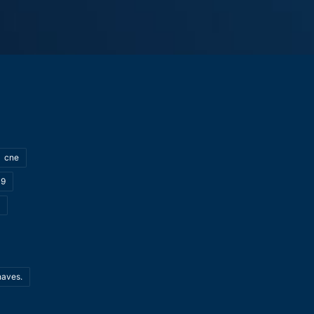
cne
19
haves.