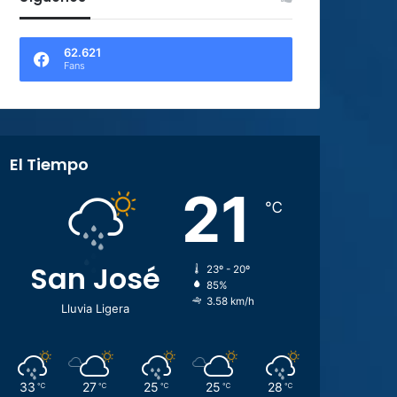
62.621
Fans
El Tiempo
21
℃
San José
23º - 20º
85%
3.58 km/h
Lluvia Ligera
33
27
25
25
28
℃
℃
℃
℃
℃