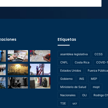
zaciones
Etiquetas
asamblea legislativa
CCSS
CNFL
Costa Rica
COVID-
Estados Unidos
Fuerza Pública
Gobierno
INS
MEP
Ministerio de Salud
mopt
Nacionales
OIJ
Rodrigo C
TSE
ucr