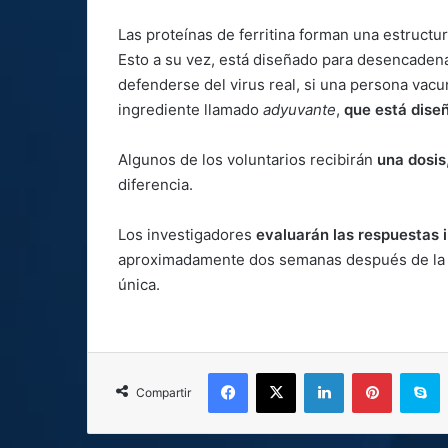
Las proteínas de ferritina forman una estructur
Esto a su vez, está diseñado para desencade
defenderse del virus real, si una persona vac
ingrediente llamado
adyuvante
,
que está dise
Algunos de los voluntarios recibirán
una dosis
diferencia.
Los investigadores
evaluarán las respuestas 
aproximadamente dos semanas después de la 
única.
Facebook
X
LinkedIn
Pinterest
S
Compartir