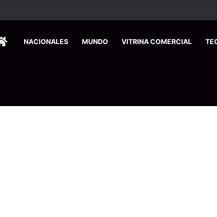
nse de Pymes capacitará a 200 emprendedores para vender por interne
HOME
NACIONALES
MUNDO
VITRINA COMERCIAL
TE