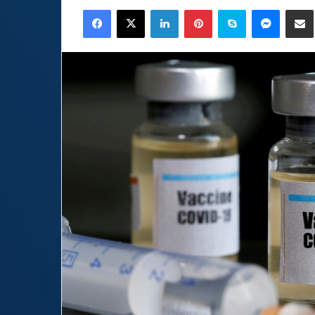
an
Facebook
X
LinkedIn
Pinterest
Skype
Messen
C
email