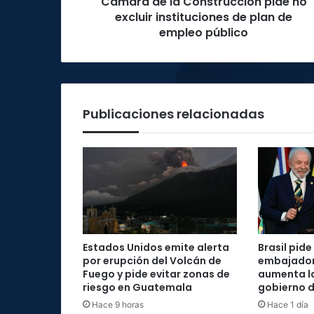
Cámara de la Construcción pide no
plan
de
excluir instituciones de plan de
empleo
empleo público
público
Publicaciones relacionadas
Estados Unidos emite alerta
Brasil pide 
por erupción del Volcán de
embajador
Fuego y pide evitar zonas de
aumenta la
riesgo en Guatemala
gobierno d
Hace 9 horas
Hace 1 día