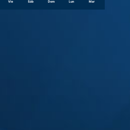
Vie
Sáb
Dom
Lun
Mar