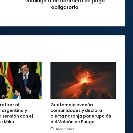
Domingo 11 de abril será de pago
obligatorio
retirar al
Guatemala evacúa
 argentino y
comunidades y declara
 tensión con el
alerta naranja por erupción
e Milei
del Volcán de Fuego
Hace 2 días