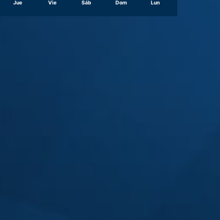
Jue
Vie
Sáb
Dom
Lun