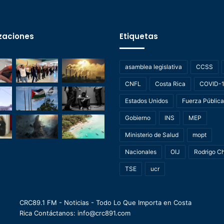
zaciones
Etiquetas
asamblea legislativa
CCSS
CNFL
Costa Rica
COVID-
Estados Unidos
Fuerza Pública
Gobierno
INS
MEP
Ministerio de Salud
mopt
Nacionales
OIJ
Rodrigo C
TSE
ucr
CRC89.1 FM - Noticias - Todo Lo Que Importa en Costa
Rica Contáctanos: info@crc891.com