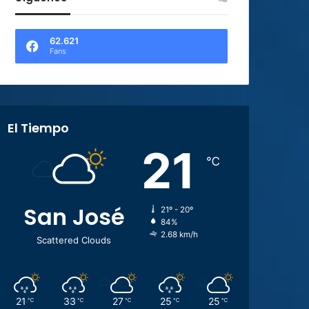
62.621
Fans
El Tiempo
21
℃
San José
21º - 20º
84%
2.68 km/h
Scattered Clouds
21
33
27
25
25
℃
℃
℃
℃
℃