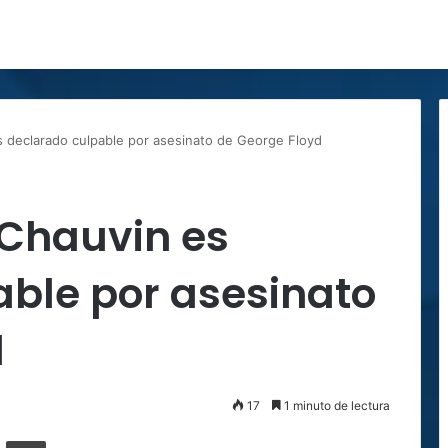
s declarado culpable por asesinato de George Floyd
 Chauvin es
able por asesinato
d
17
1 minuto de lectura
ger
ompartir por correo electrónico
Imprimir