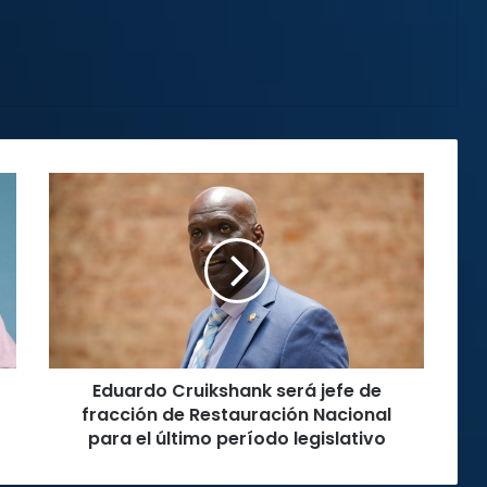
Eduardo
Cruikshank
será
jefe
de
fracción
de
Restauración
Nacional
Eduardo Cruikshank será jefe de
para
el
fracción de Restauración Nacional
último
para el último período legislativo
período
legislativo