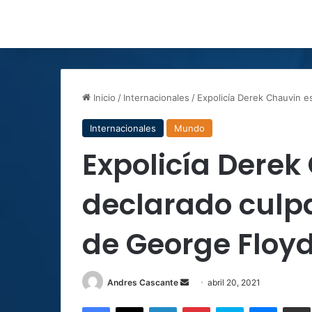
Inicio
/
Internacionales
/
Expolicía Derek Chauvin e
Internacionales
Mundo
Expolicía Derek
declarado culp
de George Floy
Send
Andres Cascante
abril 20, 2021
an
Facebook
X
LinkedIn
Pinterest
Skype
Messen
C