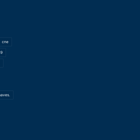
cne
19
haves.