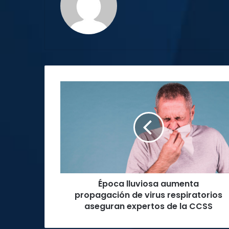
Época
lluviosa
aumenta
propagación
de
virus
respiratorios
aseguran
expertos
Época lluviosa aumenta
de
la
propagación de virus respiratorios
CCSS
aseguran expertos de la CCSS