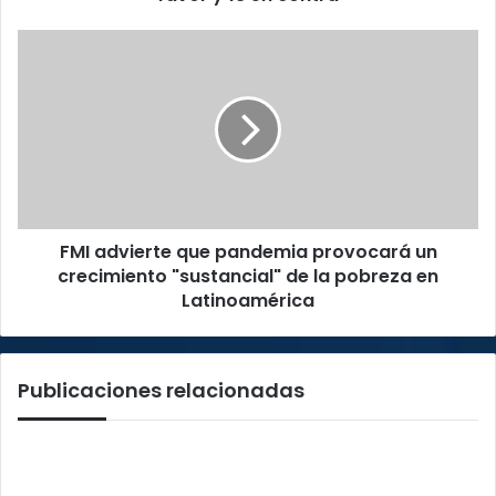
en
contra
FMI
advierte
que
pandemia
provocará
un
crecimiento
"sustancial"
de
FMI advierte que pandemia provocará un
la
pobreza
crecimiento "sustancial" de la pobreza en
en
Latinoamérica
Latinoamérica
Publicaciones relacionadas