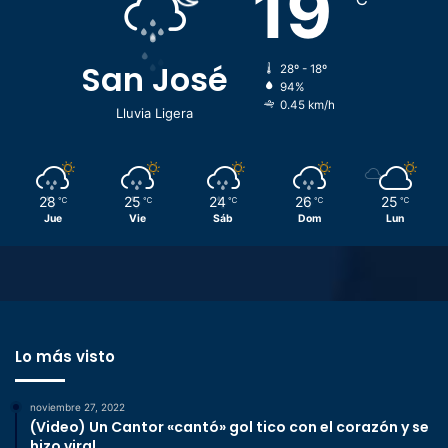
19
San José
28º - 18º
94%
0.45 km/h
Lluvia Ligera
28
25
24
26
25
℃
℃
℃
℃
℃
Jue
Vie
Sáb
Dom
Lun
Lo más visto
noviembre 27, 2022
(Video) Un Cantor «cantó» gol tico con el corazón y se
hizo viral