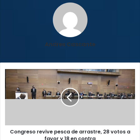
Andres Cascante
Congreso
revive
pesca
de
arrastre,
28
votos
a
favor
Congreso revive pesca de arrastre, 28 votos a
y
18
favor y 18 en contra