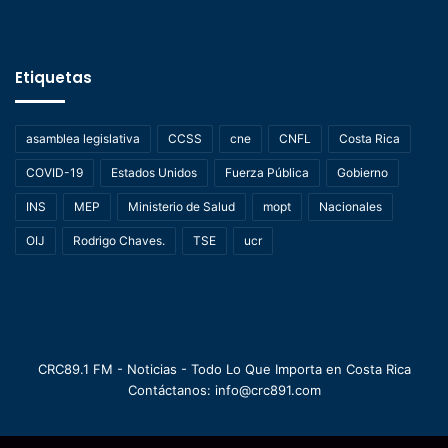
Etiquetas
asamblea legislativa
CCSS
cne
CNFL
Costa Rica
COVID-19
Estados Unidos
Fuerza Pública
Gobierno
INS
MEP
Ministerio de Salud
mopt
Nacionales
OIJ
Rodrigo Chaves.
TSE
ucr
CRC89.1 FM - Noticias - Todo Lo Que Importa en Costa Rica
Contáctanos: info@crc891.com