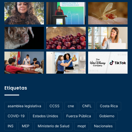
Etiquetas
asamblea legislativa
CCSS
cne
CNFL
Costa Rica
COVID-19
Estados Unidos
Fuerza Pública
Gobierno
INS
MEP
Ministerio de Salud
mopt
Nacionales