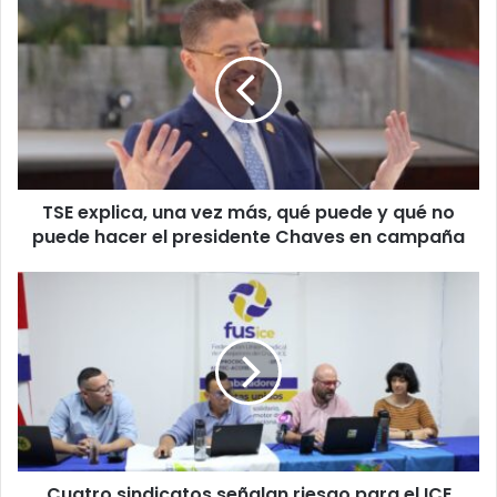
explica,
una
vez
más,
qué
puede
y
qué
TSE explica, una vez más, qué puede y qué no
no
puede
puede hacer el presidente Chaves en campaña
hacer
el
Cuatro
presidente
sindicatos
Chaves
señalan
en
riesgo
campaña
para
el
ICE
por
atrasos
Cuatro sindicatos señalan riesgo para el ICE
en