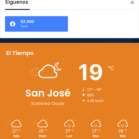
Síguenos
62.660
Fans
El Tiempo
19
℃
San José
27º - 19º
89%
3.58 km/h
Scattered Clouds
27
26
27
27
26
℃
℃
℃
℃
℃
Sáb
Dom
Lun
Mar
Mié