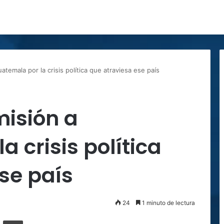
temala por la crisis política que atraviesa ese país
misión a
 crisis política
se país
24
1 minuto de lectura
ger
ompartir por correo electrónico
Imprimir