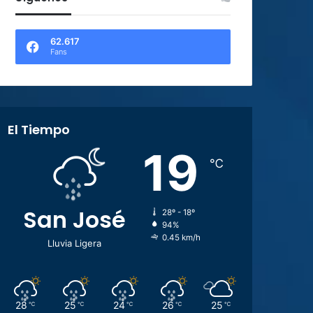
62.617
Fans
El Tiempo
19
℃
San José
28º - 18º
94%
0.45 km/h
Lluvia Ligera
28
25
24
26
25
℃
℃
℃
℃
℃