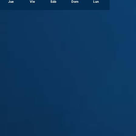
Jue
Vie
Sáb
Dom
Lun