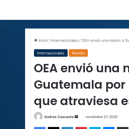
Inicio
/
Internacionales
/
OEA envió una misión a Gua
Internacionales
Mundo
OEA envió una 
Guatemala por la
que atraviesa e
Send
Andres Cascante
noviembre 27, 2020
an
Facebook
X
LinkedIn
Pinterest
Skype
Messen
C