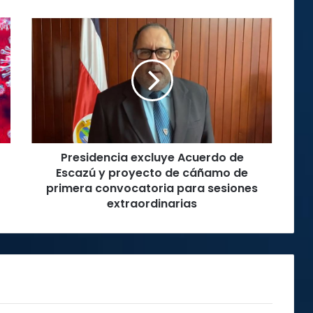
Presidencia
excluye
Acuerdo
de
Escazú
y
proyecto
de
cáñamo
Presidencia excluye Acuerdo de
de
primera
Escazú y proyecto de cáñamo de
convocatoria
primera convocatoria para sesiones
para
extraordinarias
sesiones
extraordinarias