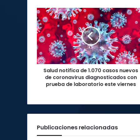
Salud
notifica
de
1.070
casos
nuevos
de
coronavirus
diagnosticados
Salud notifica de 1.070 casos nuevos
con
prueba
de coronavirus diagnosticados con
de
prueba de laboratorio este viernes
laboratorio
este
viernes
Publicaciones relacionadas