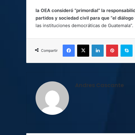
la OEA consideró “primordial” la responsabili
partidos y sociedad civil para que “el diálogo 
las instituciones democráticas de Guatemala”.
Facebook
X
LinkedIn
Pinterest
S
Compartir
Andres Cascante