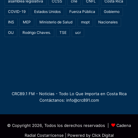
asamblea legislativa
CCSS
cne
CNFL
Costa Rica
COVID-19
Estados Unidos
Fuerza Pública
Gobierno
INS
MEP
Ministerio de Salud
mopt
Nacionales
OIJ
Rodrigo Chaves.
TSE
ucr
CRC89.1 FM - Noticias - Todo Lo Que Importa en Costa Rica
Contáctanos: info@crc891.com
© Copyright 2026, Todos los derechos reservados |
Cadena
Radial Costarricense
| Powered by
Click Digital