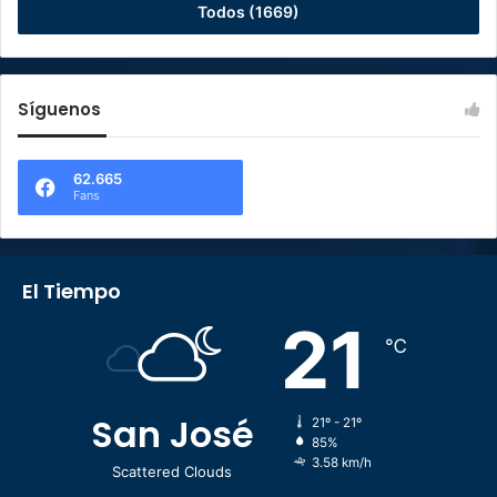
Todos (1669)
Síguenos
62.665
Fans
El Tiempo
21
℃
San José
21º - 21º
85%
3.58 km/h
Scattered Clouds