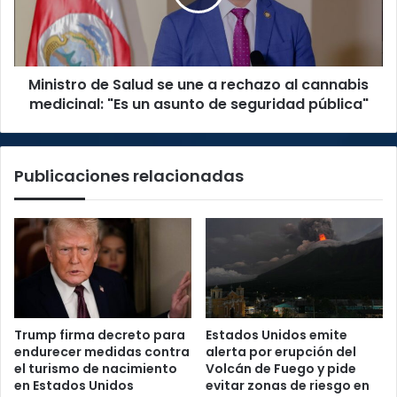
a
rechazo
al
cannabis
Ministro de Salud se une a rechazo al cannabis
medicinal:
"Es
medicinal: "Es un asunto de seguridad pública"
un
asunto
de
Publicaciones relacionadas
seguridad
pública"
Trump firma decreto para
Estados Unidos emite
endurecer medidas contra
alerta por erupción del
el turismo de nacimiento
Volcán de Fuego y pide
en Estados Unidos
evitar zonas de riesgo en