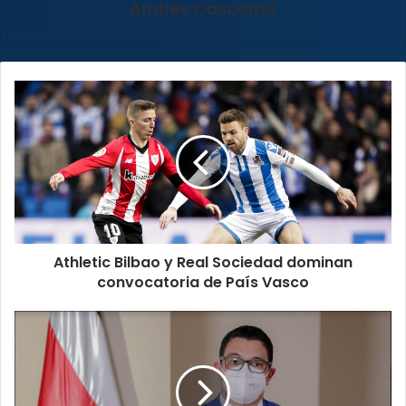
Andres Cascante
Athletic
Bilbao
y
Real
Sociedad
dominan
convocatoria
de
País
Athletic Bilbao y Real Sociedad dominan
Vasco
convocatoria de País Vasco
Ministro
de
Salud
se
une