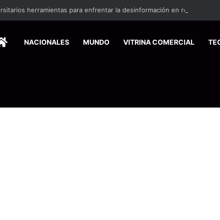
ersitarios herramientas para enfrentar la desinformación en redes social
HOME
NACIONALES
MUNDO
VITRINA COMERCIAL
TE