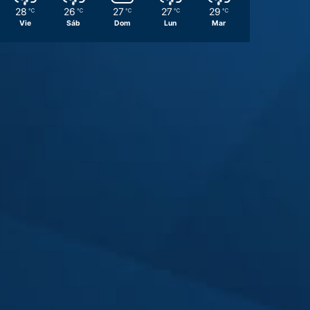
28
26
27
27
29
℃
℃
℃
℃
℃
Vie
Sáb
Dom
Lun
Mar