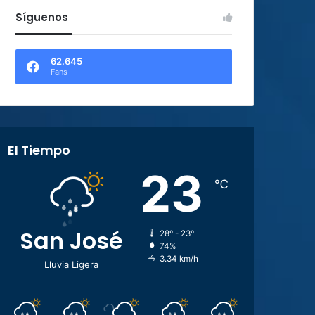
Síguenos
62.645
Fans
El Tiempo
23
℃
San José
28º - 23º
74%
3.34 km/h
Lluvia Ligera