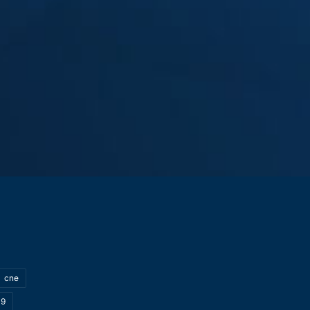
cne
19