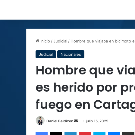
Inicio
/
Judicial
/
Hombre que viajaba en bicimoto e
Judicial
Nacionales
Hombre que via
es herido por p
fuego en Carta
Send
Daniel Baldizon
julio 15, 2025
an
Facebook
X
LinkedIn
Pinterest
Skype
Messen
C