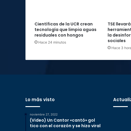
Científicas de la UCR crean
TSE llevará
tecnología que limpia aguas
herramient
residuales con hongos
la desinfo
sociales
Hace 24 minutos
Hace 3 hor
Lo más visto
Actuali
noviembre 27, 2022
(Video) Un Cantor «cantó» gol
tico con el corazón y se hizo viral