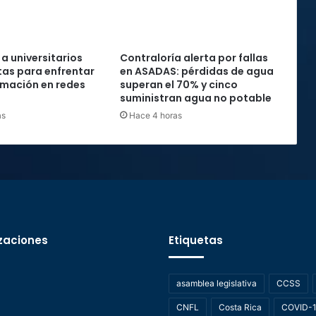
 a universitarios
Contraloría alerta por fallas
as para enfrentar
en ASADAS: pérdidas de agua
rmación en redes
superan el 70% y cinco
suministran agua no potable
as
Hace 4 horas
zaciones
Etiquetas
asamblea legislativa
CCSS
CNFL
Costa Rica
COVID-