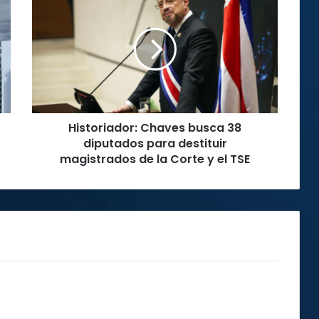
Chaves
busca
38
diputados
para
destituir
magistrados
de
Historiador: Chaves busca 38
la
Corte
diputados para destituir
y
magistrados de la Corte y el TSE
el
TSE