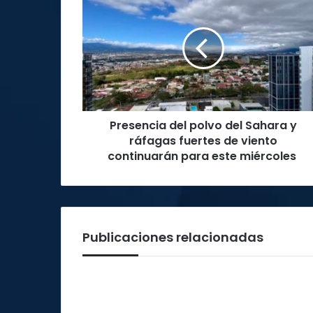
del
polvo
del
Sahara
y
ráfagas
fuertes
de
Presencia del polvo del Sahara y
viento
continuarán
ráfagas fuertes de viento
para
continuarán para este miércoles
este
miércoles
Publicaciones relacionadas