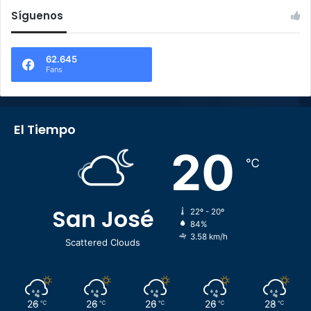
Síguenos
62.645
Fans
El Tiempo
20
℃
San José
22º - 20º
84%
3.58 km/h
Scattered Clouds
26
26
26
26
28
℃
℃
℃
℃
℃