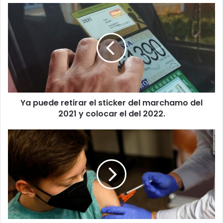
Ya
puede
retirar
el
sticker
del
marchamo
del
2021
Ya puede retirar el sticker del marchamo del
y
colocar
2021 y colocar el del 2022.
el
del
Visitantes
2022.
de
Expo
Pyme
podrán
hacer
trámites
de
aseguramiento