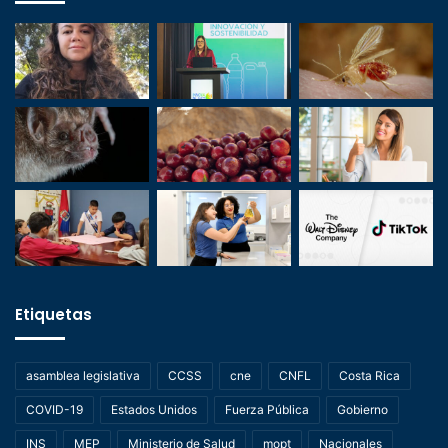
Etiquetas
asamblea legislativa
CCSS
cne
CNFL
Costa Rica
COVID-19
Estados Unidos
Fuerza Pública
Gobierno
INS
MEP
Ministerio de Salud
mopt
Nacionales