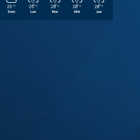
25
25
29
28
28
℃
℃
℃
℃
℃
Dom
Lun
Mar
Mié
Jue