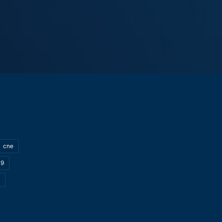
cne
19