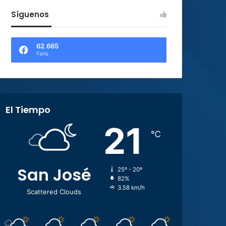
Síguenos
62.665
Fans
El Tiempo
21
℃
San José
25º - 20º
82%
3.58 km/h
Scattered Clouds