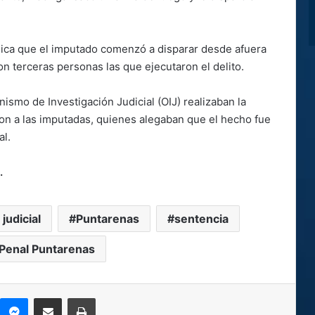
indica que el imputado comenzó a disparar desde afuera
on terceras personas las que ejecutaron el delito.
nismo de Investigación Judicial (OIJ) realizaban la
ron a las imputadas, quienes alegaban que el hecho fue
al.
.
judicial
Puntarenas
sentencia
 Penal Puntarenas
kype
Messenger
Compartir por correo electrónico
Imprimir