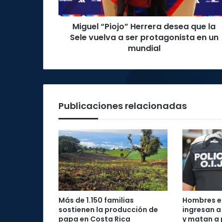
vuelva
a
Miguel “Piojo” Herrera desea que la
ser
protagonista
Sele vuelva a ser protagonista en un
en
mundial
un
mundial
Publicaciones relacionadas
Más de 1.150 familias
Hombres 
sostienen la producción de
ingresan a
papa en Costa Rica
y matan a 