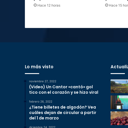
Hace 12 horas
Hace 15 ho
Lo más visto
Actuali
noviembre 27, 2022
(Video) Un Cantor «cantó» gol
tico con el corazón y se hizo viral
febrero 26, 2022
¿Tiene billetes de algodón? Vea
cuáles dejan de circular a partir
del 1 de marzo
diciembre 24, 2022