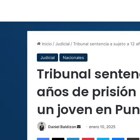
Inicio
/
Judicial
/
Tribunal sentencia a sujeto a 12 
Judicial
Nacionales
Tribunal sentenc
años de prisión
un joven en Pu
Send
Daniel Baldizon
enero 10, 2025
an
Facebook
X
LinkedIn
Pinterest
Skype
Messen
C