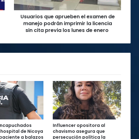
podrán
imprimir
Usuarios que aprueben el examen de
la
licencia
manejo podrán imprimir la licencia
sin
sin cita previa los lunes de enero
cita
previa
los
lunes
de
enero
encapuchados
Influencer opositora al
 hospital de Nicoya
chavismo asegura que
paciente a balazos
persecución política la