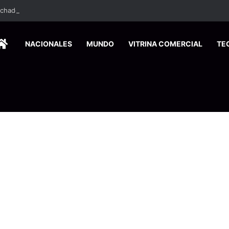
ados ingresan a hospital de Nicoya y matan a paciente a balazos
HOME
NACIONALES
MUNDO
VITRINA COMERCIAL
TE