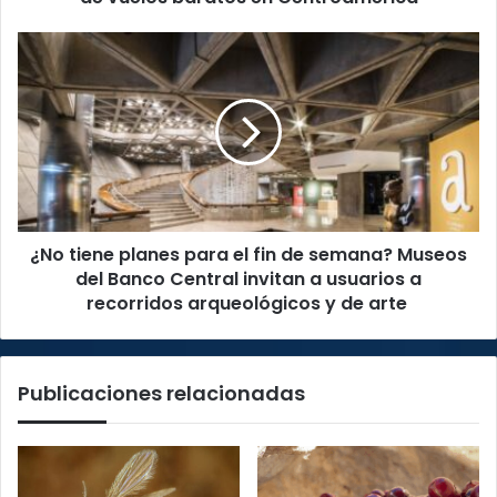
Centroamérica
¿No
tiene
planes
para
el
fin
de
semana?
Museos
¿No tiene planes para el fin de semana? Museos
del
Banco
del Banco Central invitan a usuarios a
Central
recorridos arqueológicos y de arte
invitan
a
usuarios
Publicaciones relacionadas
a
recorridos
arqueológicos
y
de