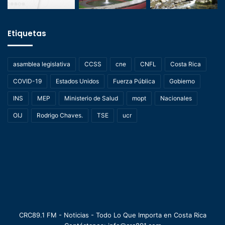
Etiquetas
asamblea legislativa
CCSS
cne
CNFL
Costa Rica
COVID-19
Estados Unidos
Fuerza Pública
Gobierno
INS
MEP
Ministerio de Salud
mopt
Nacionales
OIJ
Rodrigo Chaves.
TSE
ucr
CRC89.1 FM - Noticias - Todo Lo Que Importa en Costa Rica