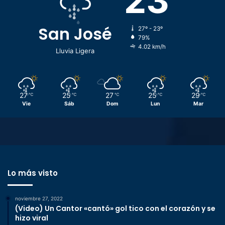
23
San José
27º - 23º
79%
4.02 km/h
Lluvia Ligera
27
25
27
25
29
℃
℃
℃
℃
℃
Vie
Sáb
Dom
Lun
Mar
Lo más visto
noviembre 27, 2022
(Video) Un Cantor «cantó» gol tico con el corazón y se
hizo viral