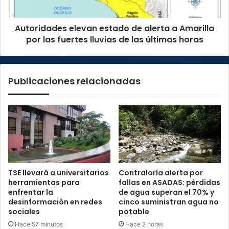
por
las
Autoridades elevan estado de alerta a Amarilla
fuertes
lluvias
por las fuertes lluvias de las últimas horas
de
las
últimas
Publicaciones relacionadas
horas
TSE llevará a universitarios
Contraloría alerta por
herramientas para
fallas en ASADAS: pérdidas
enfrentar la
de agua superan el 70% y
desinformación en redes
cinco suministran agua no
sociales
potable
Hace 57 minutos
Hace 2 horas