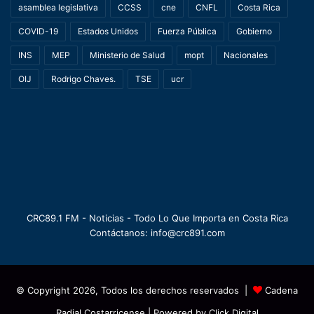
asamblea legislativa
CCSS
cne
CNFL
Costa Rica
COVID-19
Estados Unidos
Fuerza Pública
Gobierno
INS
MEP
Ministerio de Salud
mopt
Nacionales
OIJ
Rodrigo Chaves.
TSE
ucr
CRC89.1 FM - Noticias - Todo Lo Que Importa en Costa Rica
Contáctanos: info@crc891.com
© Copyright 2026, Todos los derechos reservados |
Cadena
Radial Costarricense
| Powered by
Click Digital