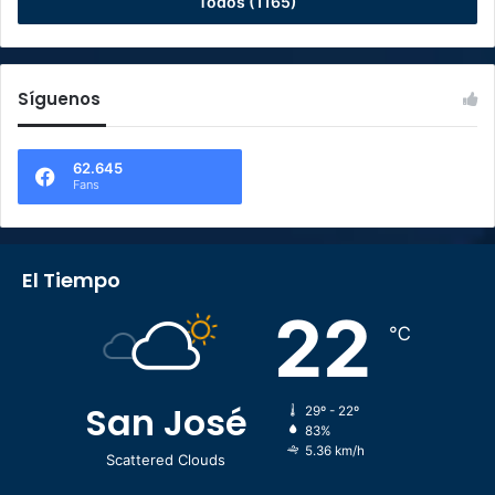
Todos (1165)
Síguenos
62.645
Fans
El Tiempo
22
℃
San José
29º - 22º
83%
5.36 km/h
Scattered Clouds