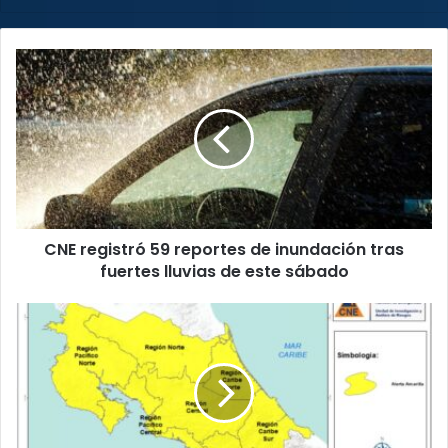
CNE
registró
59
reportes
de
inundación
tras
fuertes
lluvias
CNE registró 59 reportes de inundación tras
de
este
fuertes lluvias de este sábado
sábado
Autoridades
elevan
estado
de
alerta
a
Amarilla