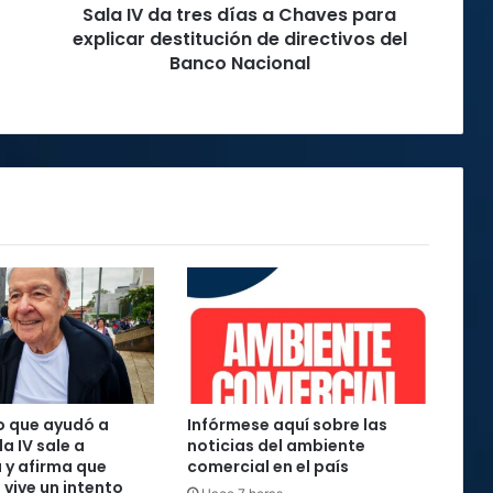
Sala IV da tres días a Chaves para
destitución
de
explicar destitución de directivos del
directivos
Banco Nacional
del
Banco
Nacional
o que ayudó a
Infórmese aquí sobre las
la IV sale a
noticias del ambiente
 y afirma que
comercial en el país
 vive un intento