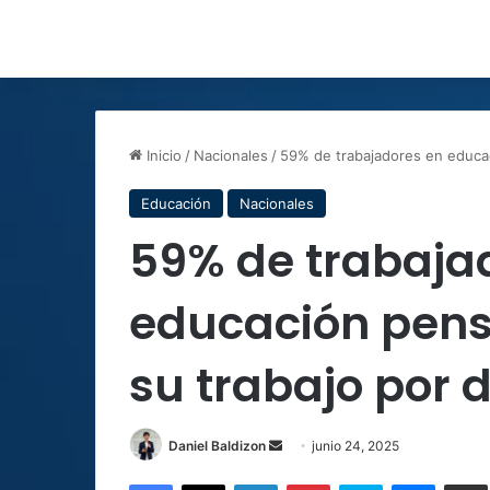
Inicio
/
Nacionales
/
59% de trabajadores en educa
Educación
Nacionales
59% de trabaja
educación pen
su trabajo por
Send
Daniel Baldizon
junio 24, 2025
an
Facebook
X
LinkedIn
Pinterest
Skype
Messen
C