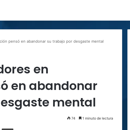
ción pensó en abandonar su trabajo por desgaste mental
dores en
só en abandonar
 desgaste mental
74
1 minuto de lectura
ger
ompartir por correo electrónico
Imprimir