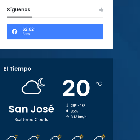
Síguenos
62.621
Fans
El Tiempo
20
℃
San José
26º - 18º
85%
3.13 km/h
Scattered Clouds