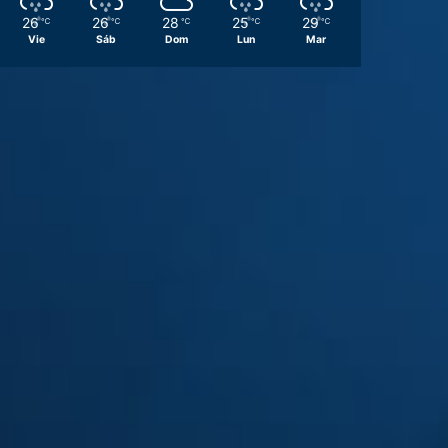
26
26
28
25
29
℃
℃
℃
℃
℃
Vie
Sáb
Dom
Lun
Mar