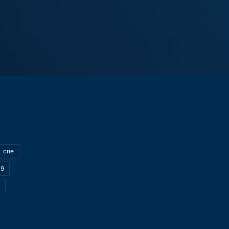
cne
19