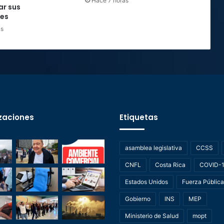
Hace 7 horas
ar sus
nes
as
zaciones
Etiquetas
asamblea legislativa
CCSS
CNFL
Costa Rica
COVID-
Estados Unidos
Fuerza Pública
Gobierno
INS
MEP
Ministerio de Salud
mopt