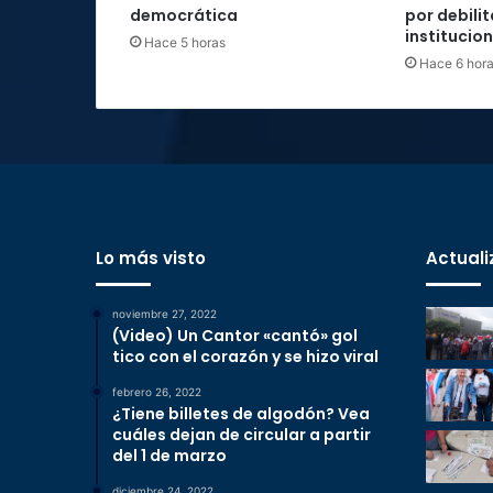
democrática
por debilit
institucio
Hace 5 horas
Hace 6 hor
Lo más visto
Actuali
noviembre 27, 2022
(Video) Un Cantor «cantó» gol
tico con el corazón y se hizo viral
febrero 26, 2022
¿Tiene billetes de algodón? Vea
cuáles dejan de circular a partir
del 1 de marzo
diciembre 24, 2022