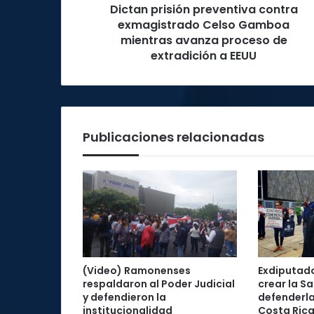
Dictan prisión preventiva contra
proceso
de
exmagistrado Celso Gamboa
extradición
mientras avanza proceso de
a
extradición a EEUU
EEUU
Publicaciones relacionadas
(Video) Ramonenses
Exdiputad
respaldaron al Poder Judicial
crear la Sa
y defendieron la
defenderla
institucionalidad
Costa Rica