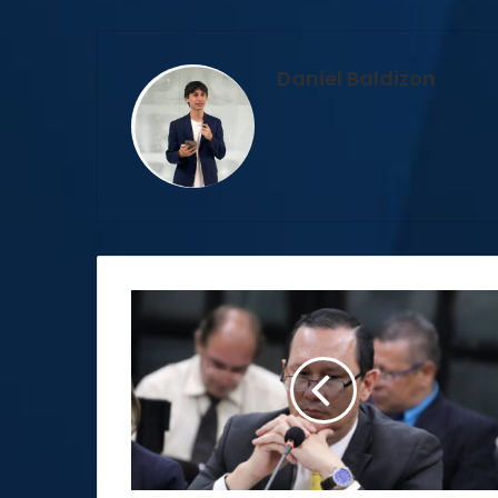
Daniel Baldizon
Dictan
prisión
preventiva
contra
exmagistrado
Celso
Gamboa
mientras
avanza