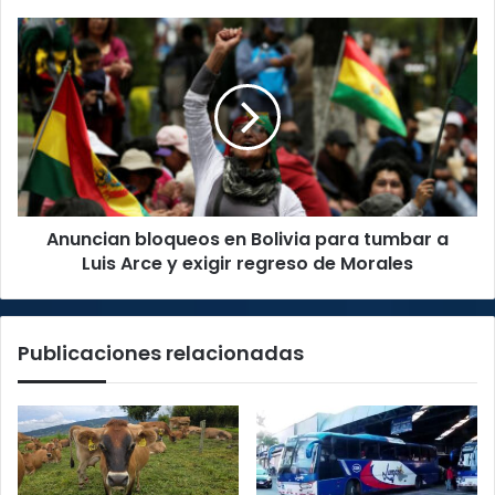
Anuncian
bloqueos
en
Bolivia
para
tumbar
a
Luis
Arce
Anuncian bloqueos en Bolivia para tumbar a
y
exigir
Luis Arce y exigir regreso de Morales
regreso
de
Morales
Publicaciones relacionadas