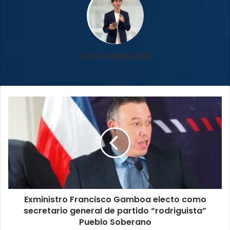
Daniel Baldizon
Exministro
Francisco
Gamboa
electo
como
secretario
general
de
partido
Exministro Francisco Gamboa electo como
“rodriguista”
Pueblo
secretario general de partido “rodriguista”
Soberano
Pueblo Soberano