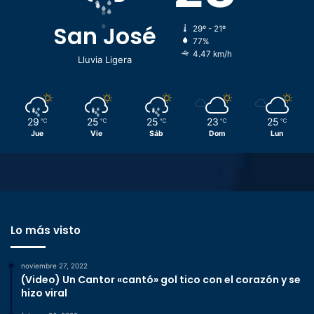
San José
29º - 21º
77%
4.47 km/h
Lluvia Ligera
29
25
25
23
25
℃
℃
℃
℃
℃
Jue
Vie
Sáb
Dom
Lun
Lo más visto
noviembre 27, 2022
(Video) Un Cantor «cantó» gol tico con el corazón y se
hizo viral