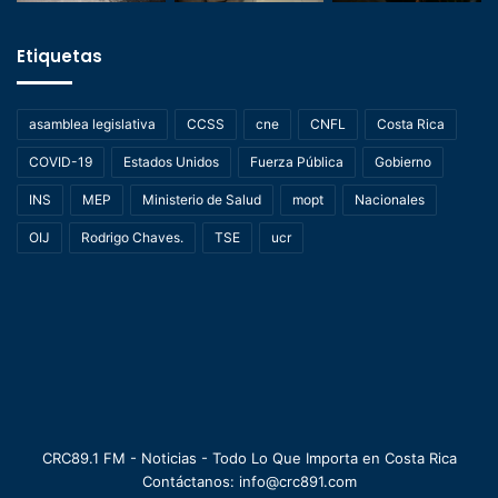
Etiquetas
asamblea legislativa
CCSS
cne
CNFL
Costa Rica
COVID-19
Estados Unidos
Fuerza Pública
Gobierno
INS
MEP
Ministerio de Salud
mopt
Nacionales
OIJ
Rodrigo Chaves.
TSE
ucr
CRC89.1 FM - Noticias - Todo Lo Que Importa en Costa Rica
Contáctanos: info@crc891.com