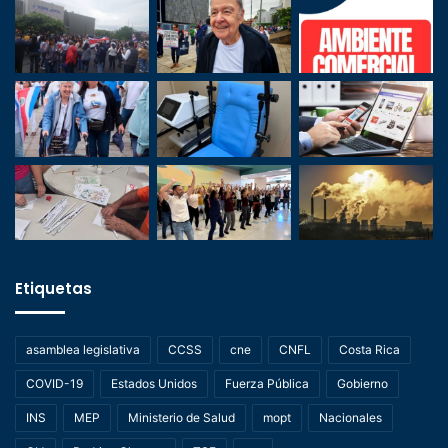
Etiquetas
asamblea legislativa
CCSS
cne
CNFL
Costa Rica
COVID-19
Estados Unidos
Fuerza Pública
Gobierno
INS
MEP
Ministerio de Salud
mopt
Nacionales