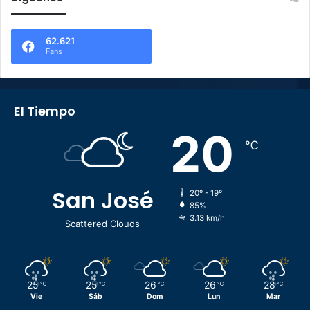
62.621
Fans
El Tiempo
20
℃
San José
20º - 19º
85%
3.13 km/h
Scattered Clouds
25
25
26
26
28
℃
℃
℃
℃
℃
Vie
Sáb
Dom
Lun
Mar