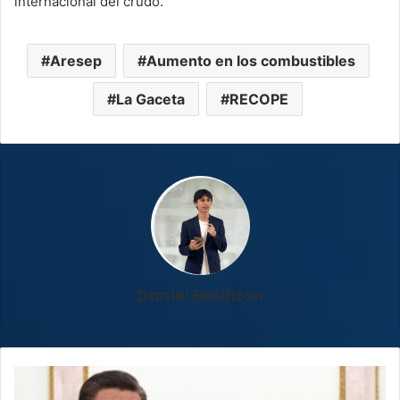
internacional del crudo.
Aresep
Aumento en los combustibles
La Gaceta
RECOPE
Daniel Baldizon
Xi
y