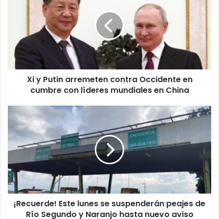
Putin
arremeten
contra
Occidente
en
cumbre
con
Xi y Putin arremeten contra Occidente en
líderes
mundiales
cumbre con líderes mundiales en China
en
China
¡Recuerde!
Este
lunes
se
suspenderán
peajes
de
Río
Segundo
¡Recuerde! Este lunes se suspenderán peajes de
y
Naranjo
Río Segundo y Naranjo hasta nuevo aviso