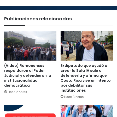
hasta
nuevo
aviso
Publicaciones relacionadas
(Video) Ramonenses
Exdiputado que ayudó a
respaldaron al Poder
crear la Sala IV sale a
Judicial y defendieron la
defenderla y afirma que
institucionalidad
Costa Rica vive un intento
democrática
por debilitar sus
instituciones
Hace 2 horas
Hace 3 horas