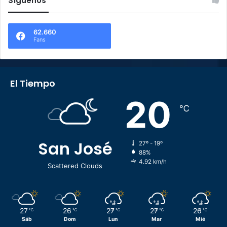
Síguenos
62.660
Fans
El Tiempo
20
℃
San José
27º - 19º
88%
4.92 km/h
Scattered Clouds
27
26
27
27
26
℃
℃
℃
℃
℃
Sáb
Dom
Lun
Mar
Mié