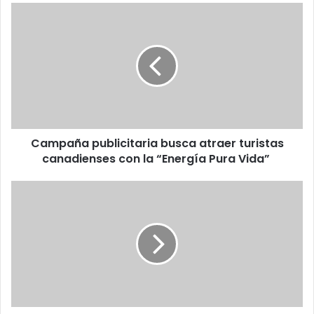
Campaña
publicitaria
busca
atraer
turistas
canadienses
con
la
“Energía
Campaña publicitaria busca atraer turistas
Pura
Vida”
canadienses con la “Energía Pura Vida”
UCR
conmemora
su
85
aniversario
con
conciertos
denominados
“Noche