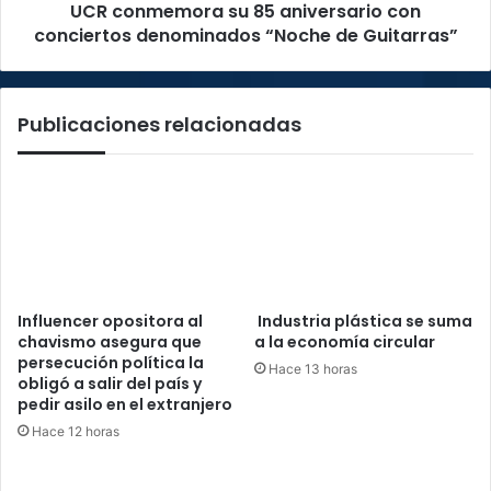
UCR conmemora su 85 aniversario con
de
Guitarras”
conciertos denominados “Noche de Guitarras”
Publicaciones relacionadas
Influencer opositora al
Industria plástica se suma
chavismo asegura que
a la economía circular
persecución política la
Hace 13 horas
obligó a salir del país y
pedir asilo en el extranjero
Hace 12 horas