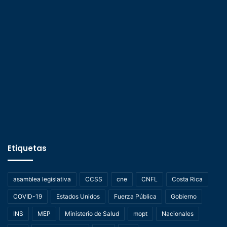
Etiquetas
asamblea legislativa
CCSS
cne
CNFL
Costa Rica
COVID-19
Estados Unidos
Fuerza Pública
Gobierno
INS
MEP
Ministerio de Salud
mopt
Nacionales