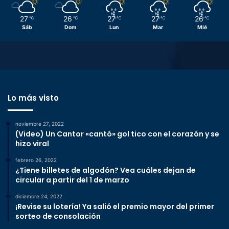
27
26
27
27
26
℃
℃
℃
℃
℃
Sáb
Dom
Lun
Mar
Mié
Lo más visto
noviembre 27, 2022
(Video) Un Cantor «cantó» gol tico con el corazón y se
hizo viral
febrero 26, 2022
¿Tiene billetes de algodón? Vea cuáles dejan de
circular a partir del 1 de marzo
diciembre 24, 2022
¡Revise su lotería! Ya salió el premio mayor del primer
sorteo de consolación