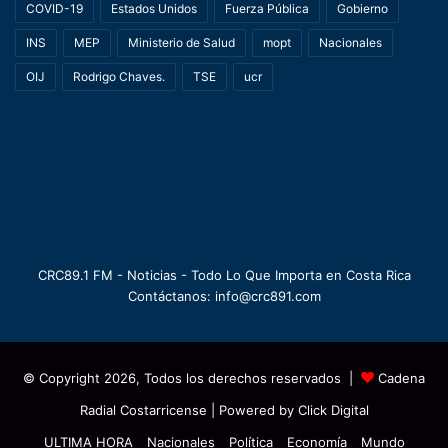
COVID-19
Estados Unidos
Fuerza Pública
Gobierno
INS
MEP
Ministerio de Salud
mopt
Nacionales
OIJ
Rodrigo Chaves.
TSE
ucr
CRC89.1 FM - Noticias - Todo Lo Que Importa en Costa Rica
Contáctanos: info@crc891.com
© Copyright 2026, Todos los derechos reservados |
Cadena
Radial Costarricense
| Powered by
Click Digital
ULTIMA HORA
Nacionales
Política
Economía
Mundo