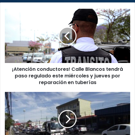
¡Atención
conductores!
Calle
Blancos
tendrá
paso
regulado
este
miércoles
¡Atención conductores! Calle Blancos tendrá
y
jueves
paso regulado este miércoles y jueves por
por
reparación en tuberías
reparación
en
¡Atención
tuberías
conductores!
Este
miércoles
inician
cambios
viales