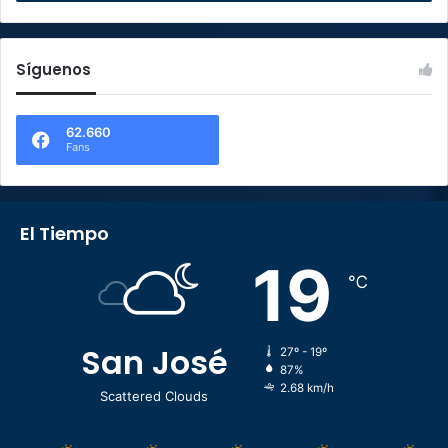
Síguenos
62.660
Fans
El Tiempo
19
℃
San José
27º - 19º
87%
2.68 km/h
Scattered Clouds