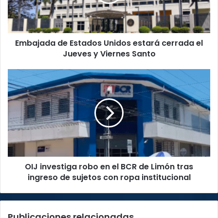
cerrada
el
Jueves
y
Embajada de Estados Unidos estará cerrada el
Viernes
Santo
Jueves y Viernes Santo
OIJ
investiga
robo
en
el
BCR
de
Limón
tras
OIJ investiga robo en el BCR de Limón tras
ingreso
de
ingreso de sujetos con ropa institucional
sujetos
con
ropa
Publicaciones relacionadas
institucional