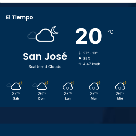
El Tiempo
20
℃
San José
27º - 19º
85%
4.47 km/h
Scattered Clouds
27
26
27
27
26
℃
℃
℃
℃
℃
Sáb
Dom
Lun
Mar
Mié