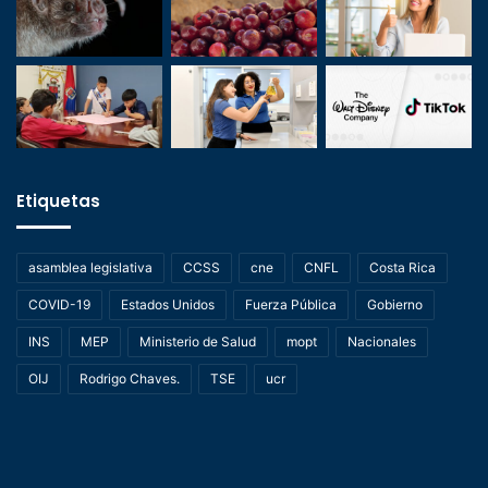
Etiquetas
asamblea legislativa
CCSS
cne
CNFL
Costa Rica
COVID-19
Estados Unidos
Fuerza Pública
Gobierno
INS
MEP
Ministerio de Salud
mopt
Nacionales
OIJ
Rodrigo Chaves.
TSE
ucr