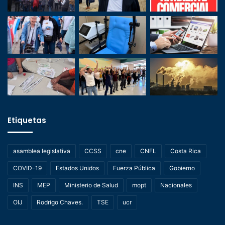
Etiquetas
asamblea legislativa
CCSS
cne
CNFL
Costa Rica
COVID-19
Estados Unidos
Fuerza Pública
Gobierno
INS
MEP
Ministerio de Salud
mopt
Nacionales
OIJ
Rodrigo Chaves.
TSE
ucr