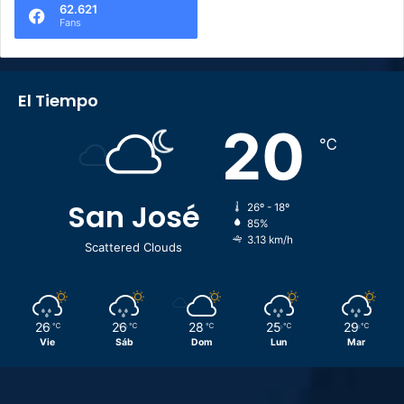
62.621
Fans
El Tiempo
20
℃
San José
26º - 18º
85%
3.13 km/h
Scattered Clouds
26
26
28
25
29
℃
℃
℃
℃
℃
Vie
Sáb
Dom
Lun
Mar