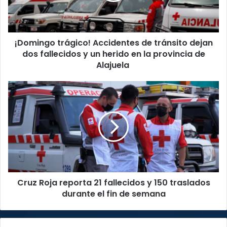
dos
fallecidos
y
¡Domingo trágico! Accidentes de tránsito dejan
un
herido
dos fallecidos y un herido en la provincia de
en
Alajuela
la
provincia
Cruz
de
Roja
Alajuela
reporta
21
fallecidos
y
150
traslados
durante
Cruz Roja reporta 21 fallecidos y 150 traslados
el
fin
durante el fin de semana
de
semana