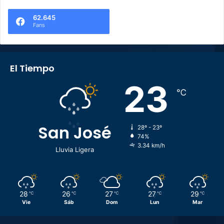
62.645
Fans
El Tiempo
23
℃
San José
28º - 23º
74%
3.34 km/h
Lluvia Ligera
28
26
27
27
29
℃
℃
℃
℃
℃
Vie
Sáb
Dom
Lun
Mar