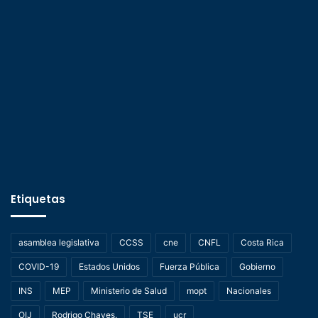
Etiquetas
asamblea legislativa
CCSS
cne
CNFL
Costa Rica
COVID-19
Estados Unidos
Fuerza Pública
Gobierno
INS
MEP
Ministerio de Salud
mopt
Nacionales
OIJ
Rodrigo Chaves.
TSE
ucr