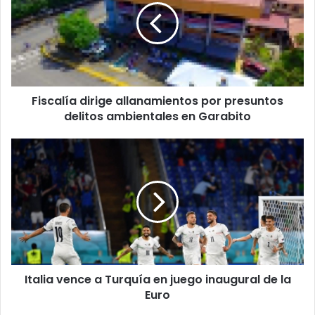
por
presuntos
delitos
ambientales
en
Garabito
Fiscalía dirige allanamientos por presuntos
delitos ambientales en Garabito
Italia
vence
a
Turquía
en
juego
inaugural
de
la
Italia vence a Turquía en juego inaugural de la
Euro
Euro