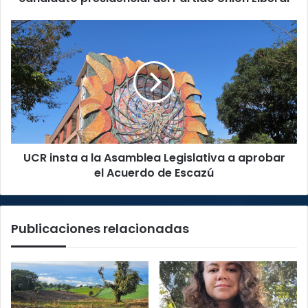
Liberal
UCR
insta
a
la
Asamblea
Legislativa
a
aprobar
el
UCR insta a la Asamblea Legislativa a aprobar
Acuerdo
de
el Acuerdo de Escazú
Escazú
Publicaciones relacionadas