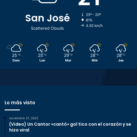
San José
25º - 20º
81%
4.92 km/h
Scattered Clouds
25
25
29
28
28
℃
℃
℃
℃
℃
Dom
Lun
Mar
Mié
Jue
Lo más visto
noviembre 27, 2022
(Video) Un Cantor «cantó» gol tico con el corazón y se
hizo viral