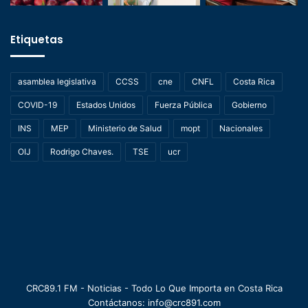
Etiquetas
asamblea legislativa
CCSS
cne
CNFL
Costa Rica
COVID-19
Estados Unidos
Fuerza Pública
Gobierno
INS
MEP
Ministerio de Salud
mopt
Nacionales
OIJ
Rodrigo Chaves.
TSE
ucr
CRC89.1 FM - Noticias - Todo Lo Que Importa en Costa Rica
Contáctanos: info@crc891.com