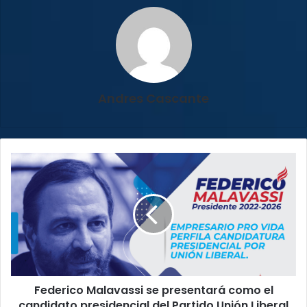
Andres Cascante
Federico
Malavassi
se
presentará
como
el
candidato
presidencial
del
Federico Malavassi se presentará como el
Partido
Unión
candidato presidencial del Partido Unión Liberal