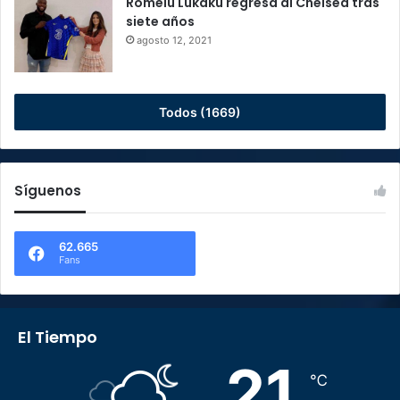
Romelu Lukaku regresa al Chelsea tras
siete años
agosto 12, 2021
Todos (1669)
Síguenos
62.665
Fans
El Tiempo
21
℃