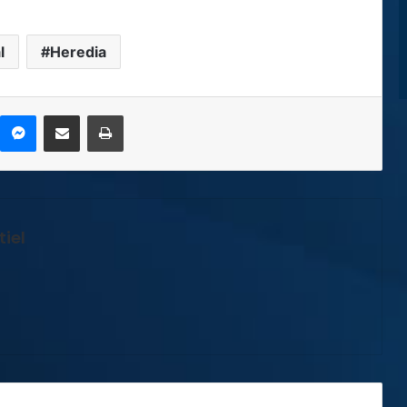
l
Heredia
kype
Messenger
Compartir por correo electrónico
Imprimir
iel