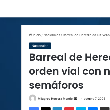
Inicio
/
Nacionales
/
Barreal de Heredia da luz ver
Nacionales
Barreal de Here
orden vial con 
semáforos
Send
Milagros Herrera Montiel
octubre 7, 2025
an
Facebook
X
LinkedIn
Pinterest
Skype
Messen
C