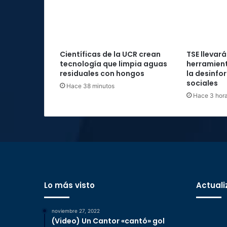
Científicas de la UCR crean
TSE llevará
tecnología que limpia aguas
herramient
residuales con hongos
la desinfo
sociales
Hace 38 minutos
Hace 3 hor
Lo más visto
Actuali
noviembre 27, 2022
(Video) Un Cantor «cantó» gol