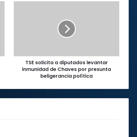
TSE
solicita
a
diputados
levantar
inmunidad
de
Chaves
por
TSE solicita a diputados levantar
presunta
beligerancia
inmunidad de Chaves por presunta
política
beligerancia política