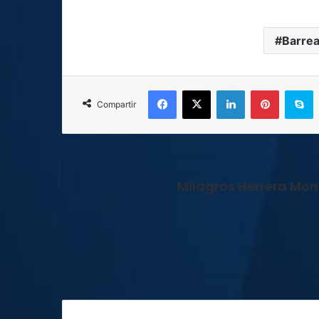
Barrea
Facebook
X
LinkedIn
Pinterest
S
Compartir
Milagros Herrera Mont