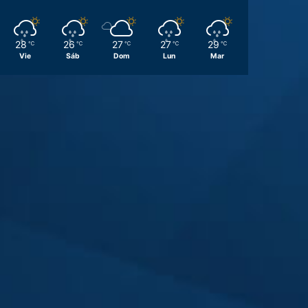
28
26
27
27
29
℃
℃
℃
℃
℃
Vie
Sáb
Dom
Lun
Mar