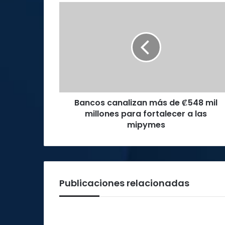
Bancos
canalizan
más
de
₡548
mil
millones
para
fortalecer
Bancos canalizan más de ₡548 mil
a
las
millones para fortalecer a las
mipymes
mipymes
Publicaciones relacionadas