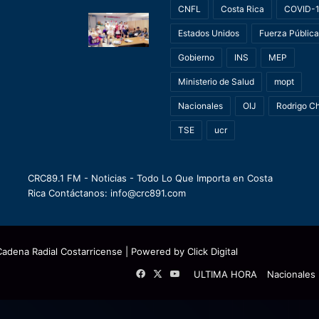
CNFL
Costa Rica
COVID-
Estados Unidos
Fuerza Pública
Gobierno
INS
MEP
Ministerio de Salud
mopt
Nacionales
OIJ
Rodrigo C
TSE
ucr
CRC89.1 FM - Noticias - Todo Lo Que Importa en Costa
Rica Contáctanos: info@crc891.com
Cadena Radial Costarricense
| Powered by
Click Digital
Facebook
X
YouTube
ULTIMA HORA
Nacionales