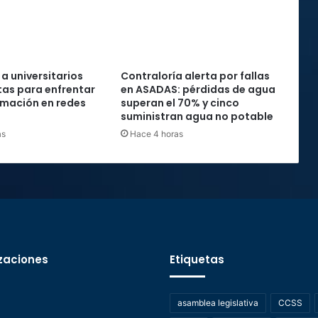
 a universitarios
Contraloría alerta por fallas
as para enfrentar
en ASADAS: pérdidas de agua
rmación en redes
superan el 70% y cinco
suministran agua no potable
as
Hace 4 horas
zaciones
Etiquetas
asamblea legislativa
CCSS