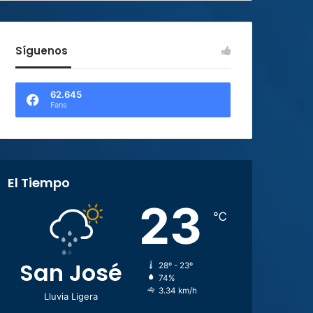
Síguenos
62.645
Fans
El Tiempo
23
℃
San José
28º - 23º
74%
3.34 km/h
Lluvia Ligera