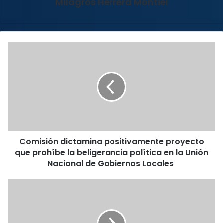
Milagros Herrera Montiel
Comisión
dictamina
positivamente
proyecto
que
prohíbe
la
beligerancia
política
Comisión dictamina positivamente proyecto
en
la
que prohíbe la beligerancia política en la Unión
Unión
Nacional de Gobiernos Locales
Nacional
de
OIJ
Gobiernos
reporta
Locales
a
un