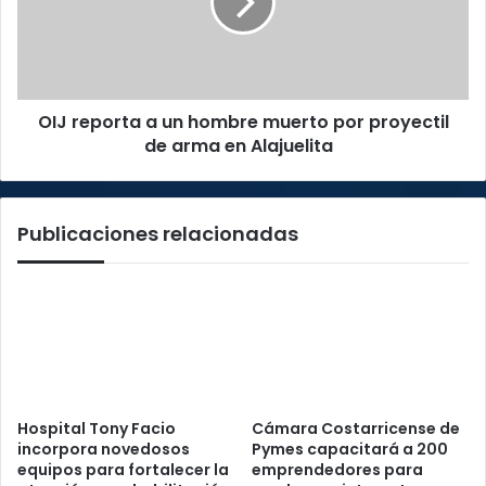
hombre
muerto
por
proyectil
de
OIJ reporta a un hombre muerto por proyectil
arma
en
de arma en Alajuelita
Alajuelita
Publicaciones relacionadas
Hospital Tony Facio
Cámara Costarricense de
incorpora novedosos
Pymes capacitará a 200
equipos para fortalecer la
emprendedores para