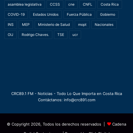
asamblea legislativa
CCSS
cne
CNFL
Costa Rica
COVID-19
Estados Unidos
Fuerza Pública
Gobierno
INS
MEP
Ministerio de Salud
mopt
Nacionales
OIJ
Rodrigo Chaves.
TSE
ucr
CRC89.1 FM - Noticias - Todo Lo Que Importa en Costa Rica
Contáctanos: info@crc891.com
© Copyright 2026, Todos los derechos reservados |
Cadena