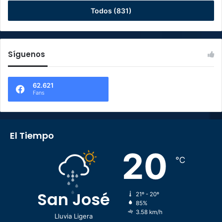
Todos (831)
Síguenos
62.621
Fans
El Tiempo
20
℃
San José
21º - 20º
85%
3.58 km/h
Lluvia Ligera