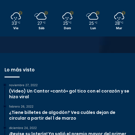
33
27
25
25
28
℃
℃
℃
℃
℃
Vie
Sáb
Dom
Lun
Mar
Lo más visto
noviembre 27, 2022
(Video) Un Cantor «cantó» gol tico con el corazón y se
hizo viral
febrero 26, 2022
¿Tiene billetes de algodón? Vea cuáles dejan de
circular a partir del 1 de marzo
diciembre 24, 2022
¡Revise su lotería! Ya salió el premio mayor del primer