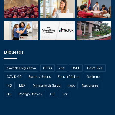
Etiquetas
asamblea legislativa
CCSS
cne
CNFL
Costa Rica
COVID-19
Estados Unidos
Fuerza Pública
Gobierno
INS
MEP
Ministerio de Salud
mopt
Nacionales
OIJ
Rodrigo Chaves.
TSE
ucr