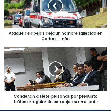
deja
un
hombre
fallecido
en
Cariari,
Ataque de abejas deja un hombre fallecido en
Limón
Cariari, Limón
Condenan
a
siete
personas
por
presunto
tráfico
irregular
de
Condenan a siete personas por presunto
extranjeros
en
tráfico irregular de extranjeros en el país
el