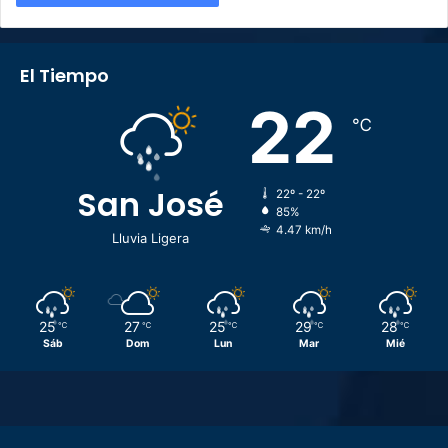
El Tiempo
22
℃
San José
22º - 22º
85%
4.47 km/h
Lluvia Ligera
25
27
25
29
28
℃
℃
℃
℃
℃
Sáb
Dom
Lun
Mar
Mié