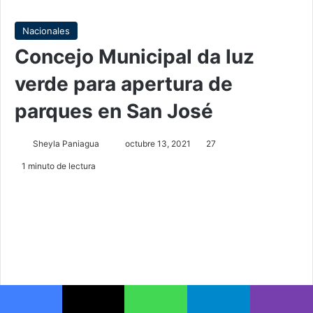
Nacionales
Concejo Municipal da luz
verde para apertura de
parques en San José
Send
Sheyla Paniagua
octubre 13, 2021
27
an
1 minuto de lectura
email
Facebook
X
WhatsApp
Telegram
Viber