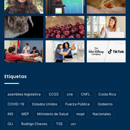
Etiquetas
asamblea legislativa
CCSS
cne
CNFL
Costa Rica
COVID-19
Estados Unidos
Fuerza Pública
Gobierno
INS
MEP
Ministerio de Salud
mopt
Nacionales
OIJ
Rodrigo Chaves.
TSE
ucr