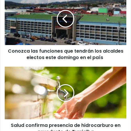
las
funciones
que
tendrán
los
alcaldes
electos
este
Conozca las funciones que tendrán los alcaldes
domingo
en
electos este domingo en el país
el
país
Salud
confirma
presencia
de
hidrocarburo
en
acueducto
de
Turrialba
Salud confirma presencia de hidrocarburo en