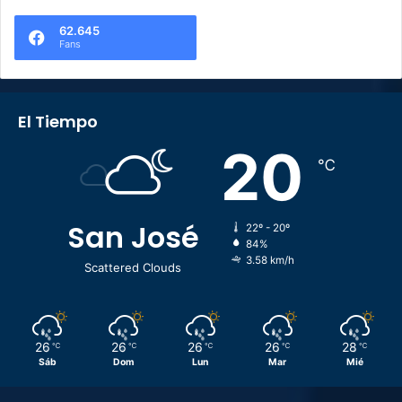
62.645
Fans
El Tiempo
20
℃
San José
22º - 20º
84%
3.58 km/h
Scattered Clouds
26
26
26
26
28
℃
℃
℃
℃
℃
Sáb
Dom
Lun
Mar
Mié