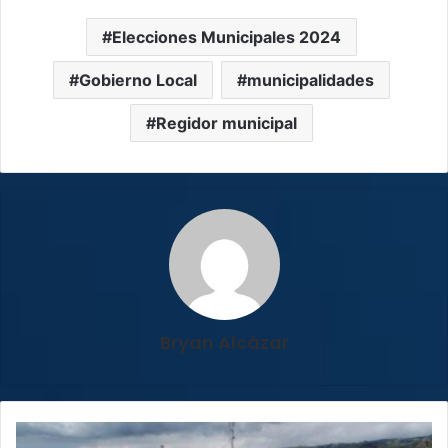
Elecciones Municipales 2024
Gobierno Local
municipalidades
Regidor municipal
Bryan Alcázar
Conozca