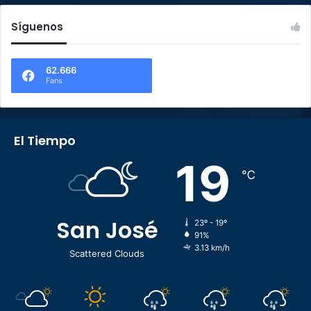
Síguenos
62.666
Fans
El Tiempo
19
℃
San José
23º - 19º
91%
3.13 km/h
Scattered Clouds