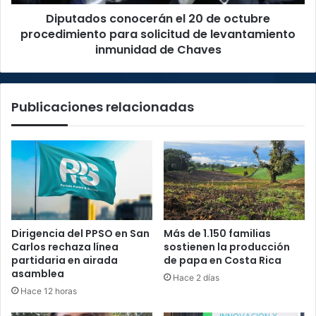
solicitud
Diputados conocerán el 20 de octubre
de
levantamiento
procedimiento para solicitud de levantamiento
inmunidad
inmunidad de Chaves
de
Chaves
Publicaciones relacionadas
Dirigencia del PPSO en San
Más de 1.150 familias
Carlos rechaza línea
sostienen la producción
partidaria en airada
de papa en Costa Rica
asamblea
Hace 2 días
Hace 12 horas