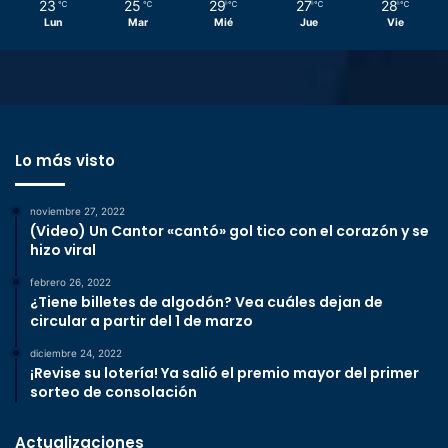
23
25
29
27
28
℃
℃
℃
℃
℃
Lun
Mar
Mié
Jue
Vie
Lo más visto
noviembre 27, 2022
(Video) Un Cantor «cantó» gol tico con el corazón y se
hizo viral
febrero 26, 2022
¿Tiene billetes de algodón? Vea cuáles dejan de
circular a partir del 1 de marzo
diciembre 24, 2022
¡Revise su lotería! Ya salió el premio mayor del primer
sorteo de consolación
Actualizaciones