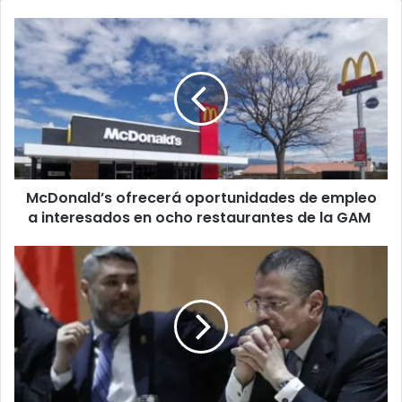
McDonald’s
ofrecerá
oportunidades
de
empleo
a
interesados
en
ocho
McDonald’s ofrecerá oportunidades de empleo
restaurantes
de
a interesados en ocho restaurantes de la GAM
la
GAM
Diputados
conocerán
el
20
de
octubre
procedimiento
para