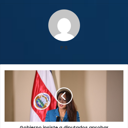
P S
Gobierno
insiste
a
diputados
aprobar
presupuesto
extraordinario
para
financiar
Gobierno insiste a diputados aprobar
bonos