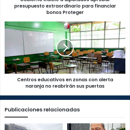
Proteger
presupuesto extraordinario para financiar
bonos Proteger
Centros
educativos
en
zonas
con
alerta
naranja
no
reabrirán
Centros educativos en zonas con alerta
sus
puertas
naranja no reabrirán sus puertas
Publicaciones relacionadas