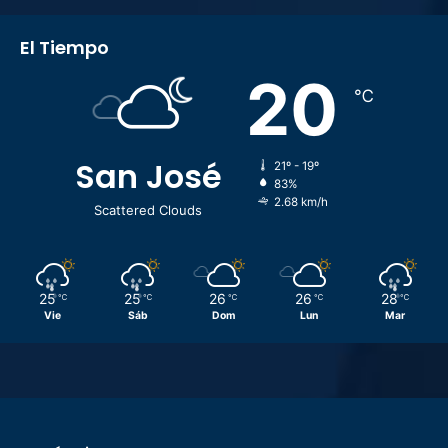
El Tiempo
20
℃
San José
21º - 19º
83%
2.68 km/h
Scattered Clouds
25
25
26
26
28
℃
℃
℃
℃
℃
Vie
Sáb
Dom
Lun
Mar