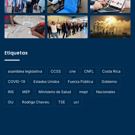
Etiquetas
asamblea legislativa
CCSS
cne
CNFL
Costa Rica
COVID-19
Estados Unidos
Fuerza Pública
Gobierno
INS
MEP
Ministerio de Salud
mopt
Nacionales
OIJ
Rodrigo Chaves.
TSE
ucr