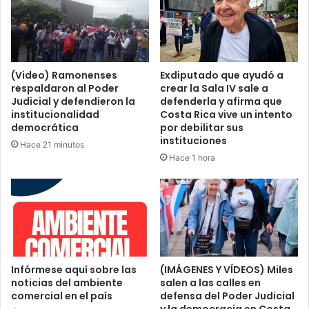
(Video) Ramonenses
Exdiputado que ayudó a
respaldaron al Poder
crear la Sala IV sale a
Judicial y defendieron la
defenderla y afirma que
institucionalidad
Costa Rica vive un intento
democrática
por debilitar sus
instituciones
Hace 21 minutos
Hace 1 hora
Infórmese aquí sobre las
(IMÁGENES Y VÍDEOS) Miles
noticias del ambiente
salen a las calles en
comercial en el país
defensa del Poder Judicial
y la democracia en Costa