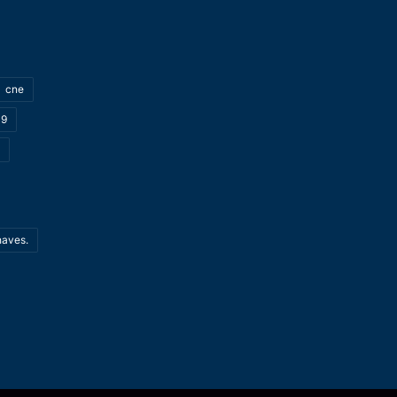
cne
19
haves.