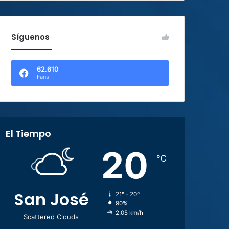
Síguenos
62.610
Fans
El Tiempo
20
℃
San José
21º - 20º
90%
2.05 km/h
Scattered Clouds