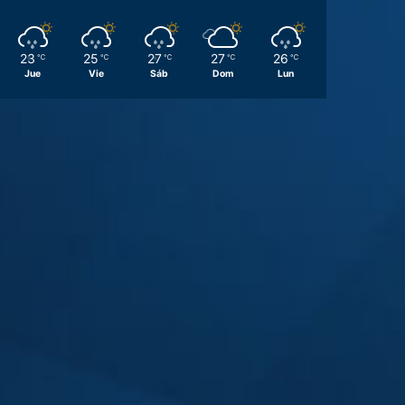
23
25
27
27
26
℃
℃
℃
℃
℃
Jue
Vie
Sáb
Dom
Lun