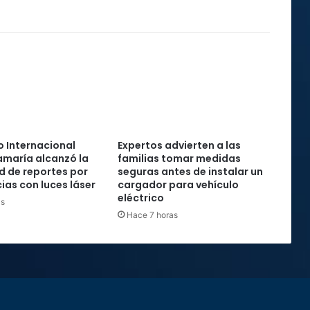
 Internacional
Expertos advierten a las
maría alcanzó la
familias tomar medidas
rd de reportes por
seguras antes de instalar un
ias con luces láser
cargador para vehículo
eléctrico
as
Hace 7 horas