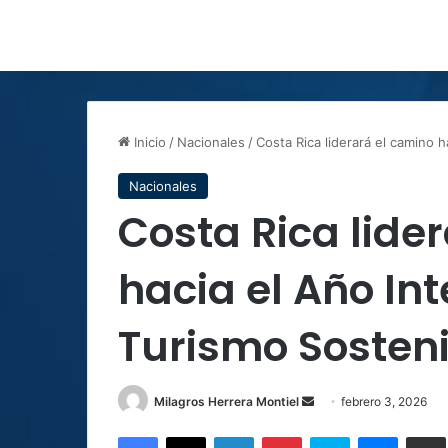
Inicio
/
Nacionales
/
Costa Rica liderará el camino 
Nacionales
Costa Rica lide
hacia el Año In
Turismo Sosteni
Send
Milagros Herrera Montiel
febrero 3, 2026
an
Facebook
X
LinkedIn
Pinterest
Skype
Messen
C