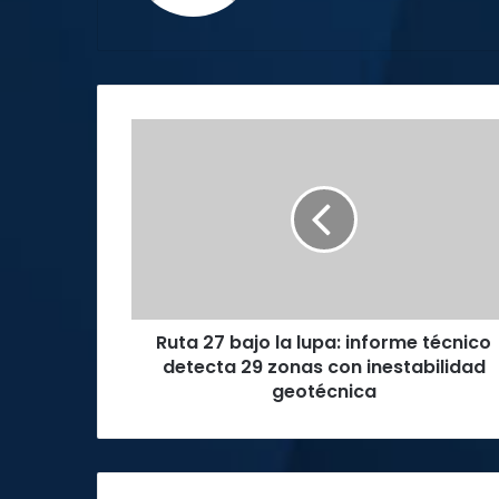
Ruta
27
bajo
la
lupa:
informe
técnico
detecta
29
Ruta 27 bajo la lupa: informe técnico
zonas
con
detecta 29 zonas con inestabilidad
inestabilidad
geotécnica
geotécnica