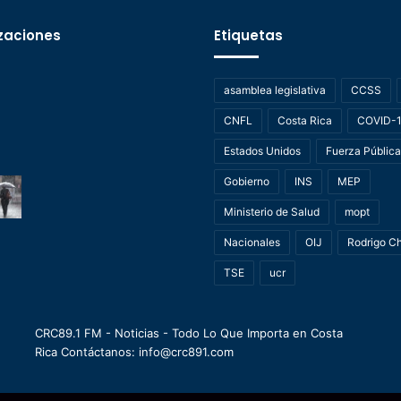
zaciones
Etiquetas
asamblea legislativa
CCSS
CNFL
Costa Rica
COVID-
Estados Unidos
Fuerza Pública
Gobierno
INS
MEP
Ministerio de Salud
mopt
Nacionales
OIJ
Rodrigo C
TSE
ucr
CRC89.1 FM - Noticias - Todo Lo Que Importa en Costa
Rica Contáctanos: info@crc891.com