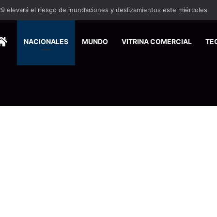
29 elevará el riesgo de inundaciones y deslizamientos este miércoles
HOME
NACIONALES
MUNDO
VITRINA COMERCIAL
TE