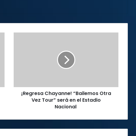
¡Regresa
Chayanne!
“Bailemos
Otra
Vez
Tour”
será
en
el
¡Regresa Chayanne! “Bailemos Otra
Estadio
Nacional
Vez Tour” será en el Estadio
Nacional