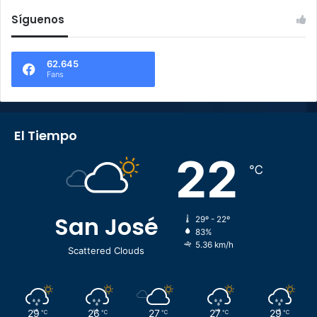
Síguenos
62.645
Fans
El Tiempo
22
℃
San José
29º - 22º
83%
5.36 km/h
Scattered Clouds
29
26
27
27
29
℃
℃
℃
℃
℃