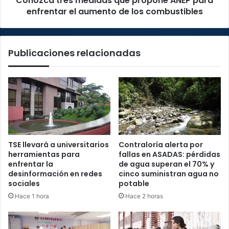
Conozca tres medidas que propone ANEP para
de
enfrentar el aumento de los combustibles
los
combustibles
Publicaciones relacionadas
TSE llevará a universitarios
Contraloría alerta por
herramientas para
fallas en ASADAS: pérdidas
enfrentar la
de agua superan el 70% y
desinformación en redes
cinco suministran agua no
sociales
potable
Hace 1 hora
Hace 2 horas