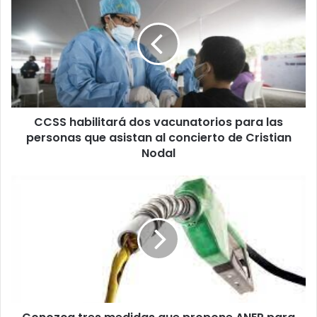
habilitará
dos
vacunatorios
para
las
personas
que
asistan
CCSS habilitará dos vacunatorios para las
al
concierto
personas que asistan al concierto de Cristian
de
Nodal
Cristian
Nodal
Conozca
tres
medidas
que
propone
ANEP
para
enfrentar
el
aumento