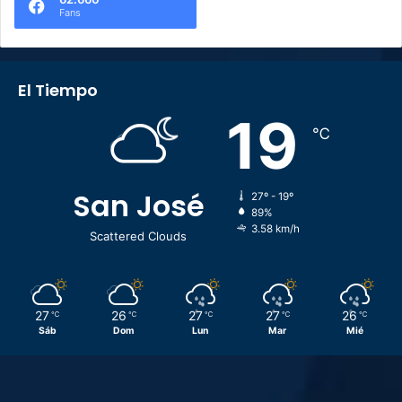
Fans
El Tiempo
19
℃
San José
27º - 19º
89%
3.58 km/h
Scattered Clouds
27
26
27
27
26
℃
℃
℃
℃
℃
Sáb
Dom
Lun
Mar
Mié