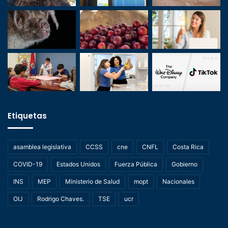
Etiquetas
asamblea legislativa
CCSS
cne
CNFL
Costa Rica
COVID-19
Estados Unidos
Fuerza Pública
Gobierno
INS
MEP
Ministerio de Salud
mopt
Nacionales
OIJ
Rodrigo Chaves.
TSE
ucr