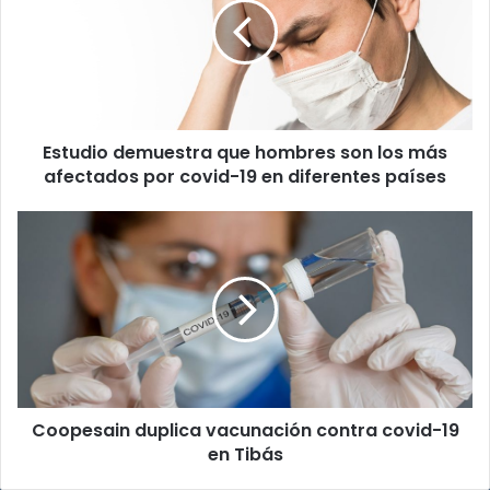
hombres
son
los
más
afectados
por
Estudio demuestra que hombres son los más
covid-
19
afectados por covid-19 en diferentes países
en
diferentes
Coopesain
países
duplica
vacunación
contra
covid-
19
en
Tibás
Coopesain duplica vacunación contra covid-19
en Tibás